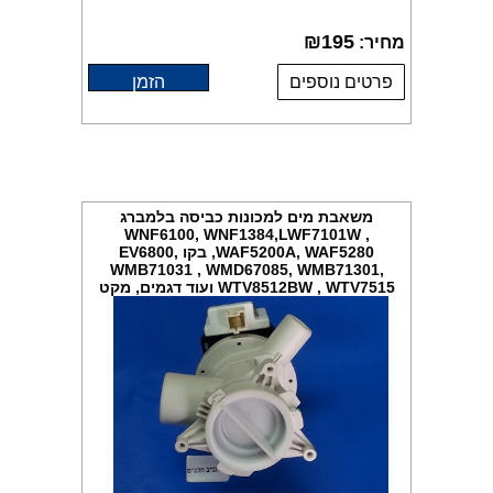
₪
195
מחיר:
פרטים נוספים
הזמן
משאבת מים למכונות כביסה בלמברג
WNF6100, WNF1384,LWF7101W ,
WAF5200A, WAF5280, בקו EV6800,
WMB71031 , WMD67085, WMB71301,
WTV8512BW , WTV7515 ועוד דגמים, מקט
001384