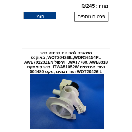
₪
245
מחיר:
פרטים נוספים
הזמן
משאבה למכונות כביסה בוש
WOT20426IL,WOR16154PL, באוקנט
WAT7760, AWE6318, ווירפול AWE70123ZEN
ועוד, אינדסיט ITWA51052W ,בוש קומפקט
WOT20426IL ועוד דגמים ,מקט 004480