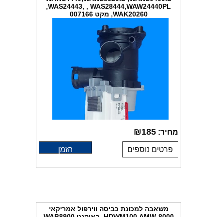
,WAS24443, , WAS28444,WAW24440PL
,WAK20260 מקט 007166
₪
185
מחיר:
פרטים נוספים
הזמן
משאבה למכונת כביסה ווירפול אמריקאי
HDWM100,AMW-8000, באוקנט WAB8900