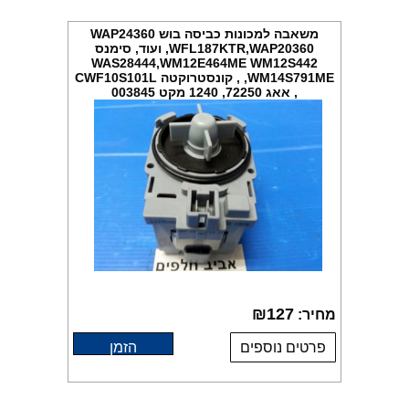
משאבה למכונות כביסה בוש WAP24360
,WFL187KTR,WAP20360 ועוד, סימנס
WAS28444,WM12E464ME WM12S442
,WM14S791ME , קונסטרוקטה CWF10S101L
, אאג 72250, 1240 מקט 003845
₪
127
מחיר:
פרטים נוספים
הזמן