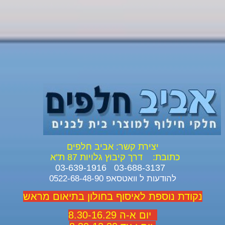
יצירת קשר: אביב חלפים
כתובת:
דרך קיבוץ גלויות 87 ת"א
03-688-3137 03-639-1916
להודעות ל וואטסאפ 0522-68-48-90
נקודת נוספת לאיסוף בחולון בתיאום מראש
יום א-ה 8.30-16.29