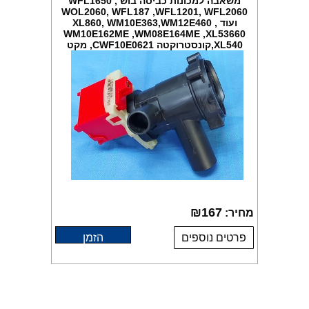
משאבה למכונות כביסה בוש WFL1650 ,
WOL2060, WFL187 ,WFL1201, WFL2060
ועוד XL860, WM10E363,WM12E460 ,
WM10E162ME ,WM08E164ME ,XL53660
,XL540קונסטרוקטה CWF10E0621, מקט
001405
₪
167
מחיר:
פרטים נוספים
הזמן