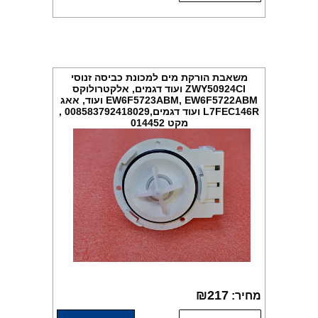
משאבת הורקת מים למכונת כביסה זנוסי
ZWY50924CI ועוד דגמים, אלקטרולוקס
EW6F5723ABM, EW6F5722ABM ועוד, אאג
L7FEC146R ועוד דגמים,008583792418029 ,
מקט 014452
₪
217
מחיר: