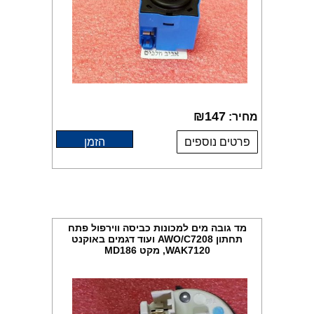
₪
147
מחיר:
פרטים נוספים
הזמן
מד גובה מים למכונות כביסה ווירפול פתח
תחתון AWO/C7208 ועוד דגמים באוקנט
WAK7120, מקט MD186