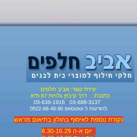
יצירת קשר: אביב חלפים
כתובת:
דרך קיבוץ גלויות 87 ת"א
03-688-3137 03-639-1916
להודעות ל וואטסאפ 0522-68-48-90
נקודת נוספת לאיסוף בחולון בתיאום מראש
יום א-ה 8.30-16.29