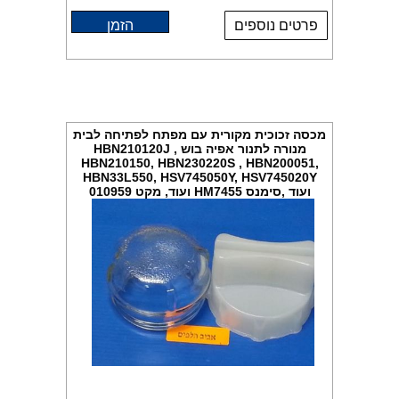
פרטים נוספים
הזמן
מכסה זכוכית מקורית עם מפתח לפתיחה לבית
מנורה לתנור אפיה בוש HBN210120J ,
HBN210150, HBN230220S , HBN200051,
HBN33L550, HSV745050Y, HSV745020Y
ועוד ,סימנס HM7455 ועוד, מקט 010959