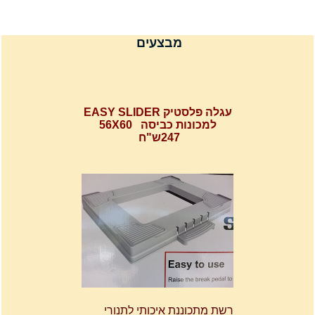
מבצעים
עגלה פלסטיק EASY SLIDER
למכונות כביסה 56X60
247ש"ח
רשת מתכוננת איכותי לתנורי
אפיה , עןמק 32ס"מ אורך
32נפתח עד 56ס"מ.
120שח