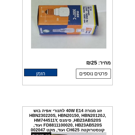
₪
25
מחיר:
פרטים נוספים
הזמן
זוג מנורה 40W E14 לתנורי אפיה בוש
HBN230220S, HBN20150, HBN20120J,
HB23ABS20S, סימנס HM744511Y,
FD8811100020, HB23AB520S ועוד,
קונסטרוקטה CH625 ועוד, מקט 002047