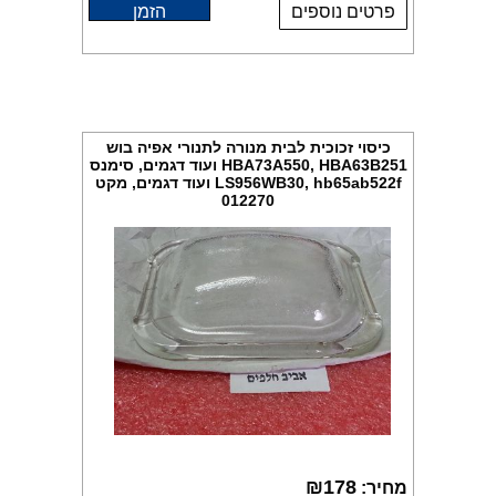
פרטים נוספים
הזמן
כיסוי זכוכית לבית מנורה לתנורי אפיה בוש
HBA73A550, HBA63B251 ועוד דגמים, סימנס
LS956WB30, hb65ab522f ועוד דגמים, מקט
012270
₪
178
מחיר: