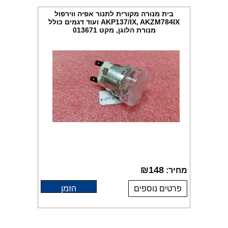
בית מנורה מקורית לתנור אפיה ווירפול
AKP137/IX, AKZM784IX ועוד דגמים כולל
מנורת הלוגן, מקט 013671
₪
148
מחיר:
פרטים נוספים
הזמן