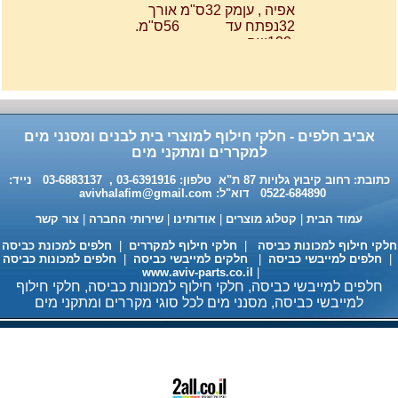
אביב חלפים - חלקי חילוף למוצרי בית לבנים ומסנני מים
למקררים ומתקני מים
חומר ניקוי גרמני למכונות כביסה
ומדיחי כלים 35שח, מקט H333
כתובת: רחוב קיבוץ גלויות 87 ת"א טלפון: 03-6391916 , 03-6883137 נייד:
0522-684890 דוא"ל:
avivhalafim@gmail.com
עמוד הבית
|
קטלוג מוצרים
|
אודותינו
|
שירותי החברה
|
צור קשר
לקי חילוף למכונות כביסה
|
חלקי חילוף למקררים
|
חלפים למכונת כביסה
חלפים למייבשי כביסה
|
חלקים למייבשי כביסה
|
חלפים למכונות כביסה
www.aviv-parts.co.il
|
חלפים למייבשי כביסה, חלקי חילוף למכונות כביסה, חלקי חילוף
למייבשי כביסה, מסנני מים לכל סוגי מקררים ומתקני מים
מעבה למייבשי כביסה 98 ש"ח