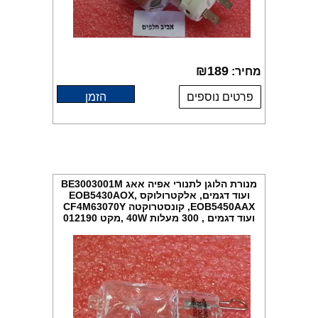
₪
189
מחיר:
פרטים נוספים
הזמן
מנורת הלוגן לתנורי אפיה אאג BE3003001M
ועוד דגמים, אלקטרולוקס EOB5430AOX,
EOB5450AAX, קונסטרוקטה CF4M63070Y
ועוד דגמים , 300 מעלות 40W ,מקט 012190