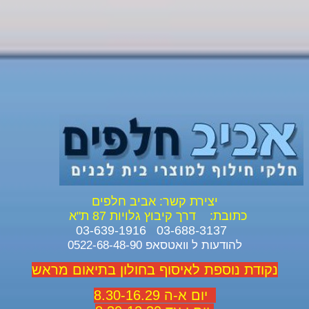
יצירת קשר: אביב חלפים
כתובת:
דרך קיבוץ גלויות 87 ת"א
03-688-3137 03-639-1916
להודעות ל וואטסאפ 0522-68-48-90
נקודת נוספת לאיסוף בחולון בתיאום מראש
יום א-ה 8.30-16.29