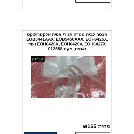
מכסה לבית מנורה תנורי אפיה אלקטרולוקס
EOB5441AAX, EOB5450AAX, EOH6425X,
EOH6426K, EOH6426V, EOH6427X ועוד
דגמים, מקט 012588
הברגה
₪
165
מחיר: