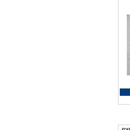
חומר ניקוי גרמני למכונות כביסה
ומדיחי כלים 35שח, מקט H333
תנורי אפיה מידאה 5/6 מגעים,