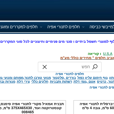
מייבשי כביסה
חלפים לתנורי אפיה
חלפים למקררים ומזגני
וף למוצרי חשמל ביתיים ו סנני מים פנימיים וחיצוניים לכל סוגי המקררים 
U.S.A
ו קוריאה
ביב חלפים " מחירים כוללי מע"מ
חלפים לתנורי אפיה
תון
גוף חימום עליון כפול
בוררים ,סלקטור
מנועי טורבו לתנור,מפוחם ומנועי גר
תנור, כרטיס
אטם ,גומי דלת
רשתות ותבניות
חלקים כללי
צירי דלת
מנורות ובת
ים לתנורי אפיה
יברסלית לתנורי אפיה
תבנית אמאיל מקורי לתנורי אפיה סימנס, 
קונסטרוקטה ועוד, 5X465X30
008465