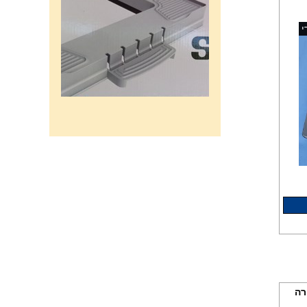
י
רשת מתכוננת איכותי לתנורי
אפיה , עןמק 32ס"מ אורך
32נפתח עד 56ס"מ.
120שח
רטורה