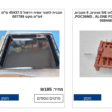
בורר לתנורי אפיה פיילוט 5/6 מגעים, 9 מצבים,
תבנית לתנור אפיה וירפו
דגם POC36MD , ALONE FD103M, T1505E4,
4ס"מ מקט 007789
₪
185
מחיר:
הזמן
פרטים נוספים
הזמן