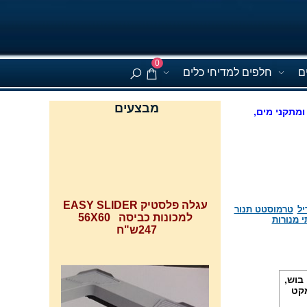
0
ם
חלפים למדיחי כלים
מבצעים
ומתקני מים,
עגלה פלסטיק EASY SLIDER
למכונות כביסה 56X60
247ש"ח
יל
טרמוסטט תנור
י מנורות
בוש,
37 ס''מ, מקט