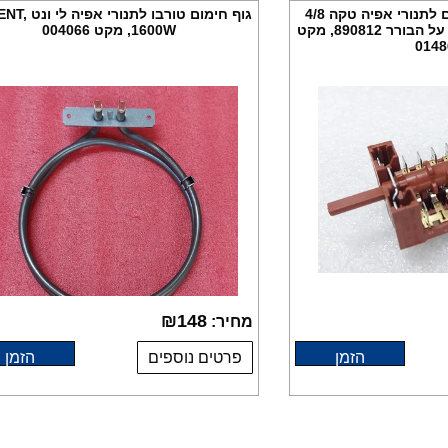
בורר תכניות 9 מצבים לתנורי אפיה טקה 4/8
גוף חימום טורבו לתנ
מגעים, מספר שרשום על הבורר 890812, מקט
1600W, מקט 004066
0148
₪
148
מחיר:
הזמן
פרטים נוספים
הזמן