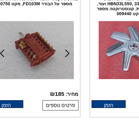
HBN33L550, 33R550/HBN33L550 ועוד,
מספר על הבורר FD103M, מקט 010750
סימנס HR74W533Y, קונסטרוקטה מספר
00944
₪
185
מחיר:
הזמן
פרטים נוספים
הזמן