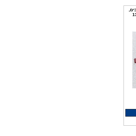
יה אמיקה, 6 מצבים,
כדור כביסה 85 ש"ח
שקע הגנה מקצועי 3 מנורות
למ.
כביסה/מדיח/מייבש/תנור/מקרר
105 ש"ח