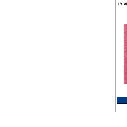
ורי אפיה לי ונט LY VENT,
מסנן למכונות כביסה ומדיחים
85 ש"ח
פילטר מגנטי למכונות כביסה
ומדיחי כלים ב 85 ש"ח