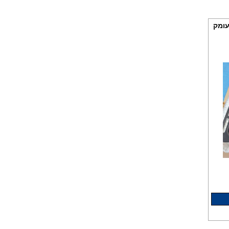
ל 45X37.5 ס"מ עומק
מדף קומפלד מקורי בין מכונת
כביסה למייבשי כביסה 240
שח