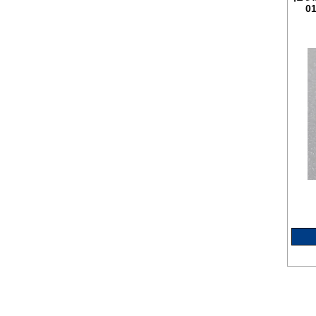
מעבה למייבשי כביסה 98 ש"ח
עגלה מתכוננת למדיחי כלים
ותנורי אפיה 235 ש"ח
פילטר תמי4 85 ש"ח