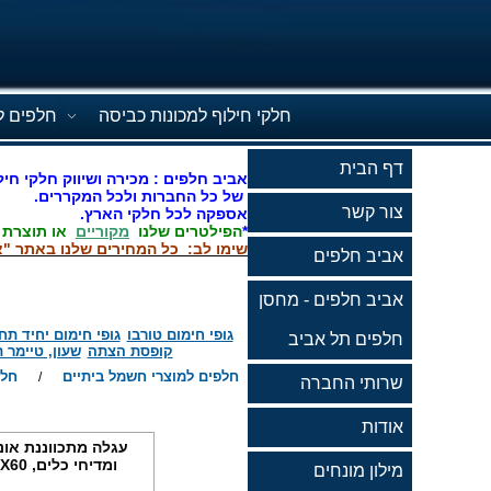
חלקי חילוף למכונות כביסה
חלפים ל
דף הבית
אביב חלפים : מכירה ושיווק חלקי חיל
של כל החברות ולכל המקררים.
צור קשר
אספקה לכל חלקי הארץ.
*
הפילטרים שלנו
מקוריים
או תוצרת
שימו לב: כל המחירים שלנו באתר "א
אביב חלפים
אביב חלפים - מחסן
גופי חימום טורבו
גופי חימום יחיד תח
חלפים תל אביב
קופסת הצתה
שעון, טיימר 
חלפים למוצרי חשמל ביתיים
חלפ
/
שרותי החברה
אודות
עגלה מתכווננת אונ
ומדיחי כלים, 60X60 ס''מ, גובה 4 ס''מ
מילון מונחים