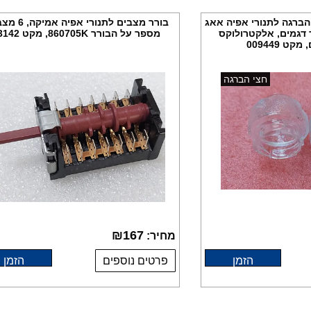
הברגה לתנורי אפיה אאג
בורר מצבים לתנורי אפ
BPK2 ועוד דגמים, אלקטרולוקס
מספר על הבורר 860705K, מקט 13142
ט 009449
חצי הברגה
₪
167
מחיר:
הזמן
פרטים נוספים
הזמן