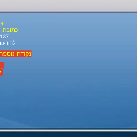
יצ
כתובת:
03-688-3137 03-639-1916
להודעות ל ו
נקודת נוספת
יום
יום