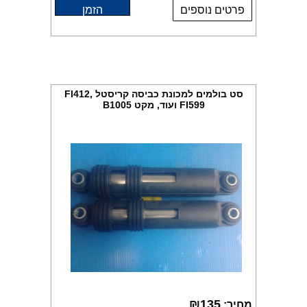
פרטים נוספים
הזמן
סט בולמים למכונת כביסה קריסטל FI412,
FI599 ועוד, מקט B1005
₪
135
מחיר: