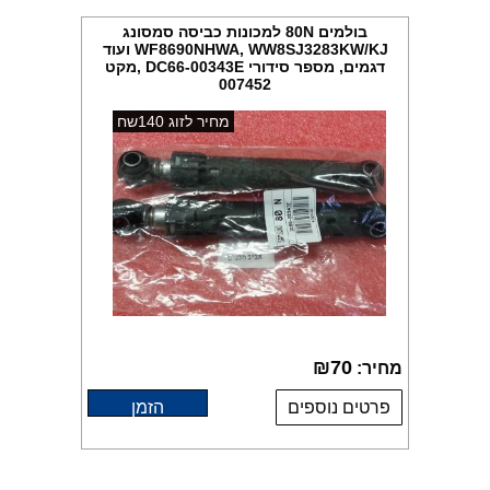
בולמים 80N למכונות כביסה סמסונג
WF8690NHWA, WW8SJ3283KW/KJ ועוד
דגמים, מספר סידורי DC66-00343E ,מקט
007452
מחיר לזוג 140שח
₪
70
מחיר:
פרטים נוספים
הזמן