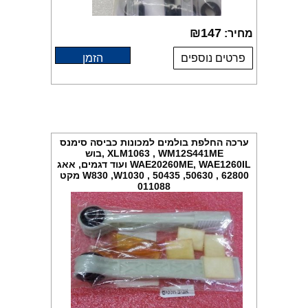
₪
147
מחיר:
פרטים נוספים
הזמן
ערכה החלפת בולמים למכונות כביסה סימנס
XLM1063 , WM12S441ME ,בוש
WAE20260ME, WAE1260IL ועוד דגמים, אאג
W830 ,W1030 , 50435 ,50630 , 62800 מקט
011088