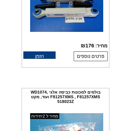
₪
176
מחיר:
פרטים נוספים
הזמן
בולמים למכונות כביסה אלגי WD1074,
F81257XMS , F81257XMS ועוד, מקט
518023Z
מחיר ל 2יחידות