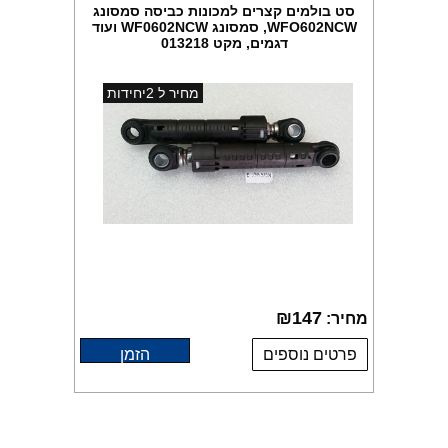
סט בולמים קצרים למכונות כביסה סמסונג
WFO602NCW, סמסונג WF0602NCW ועוד
דגמים, מקט 013218
מחיר ל 2יחידות
₪
147
מחיר:
פרטים נוספים
הזמן