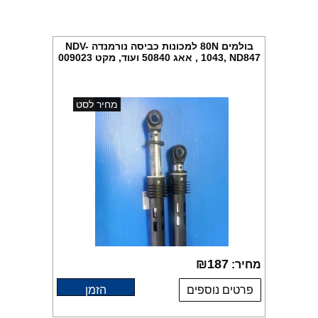
בולמים 80N למכונות כביסה נורמנדה NDV-
1043, ND847 , אאג 50840 ועוד, מקט 009023
מחיר לסט
₪
187
מחיר:
פרטים נוספים
הזמן