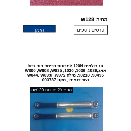
₪
128
מחיר:
פרטים נוספים
הזמן
זוג בולמים 120N למכונות כביסה חור גדול
אאג,W800 ,W808 ,W835 ,1030 ,1036 ,1039
,50210 ,50435 מילה W872, וW844, W833
ועוד דגמים , מקט 003787
מחיר ל2 יחידות 120שח