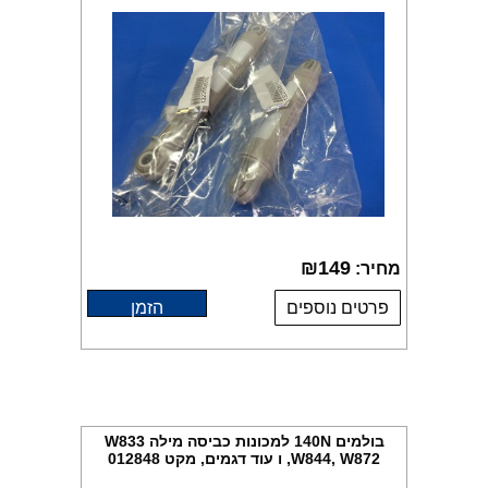
₪
149
מחיר:
פרטים נוספים
הזמן
בולמים 140N למכונות כביסה מילה W833
,W844, W872 ו עוד דגמים, מקט 012848