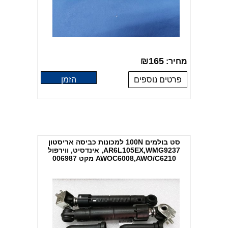
₪
165
מחיר:
פרטים נוספים
הזמן
סט בולמים 100N למכונות כביסה אריסטון
AR6L105EX,WMG9237, אינדסיט, ווירפול
AWOC6008,AWO/C6210 מקט 006987