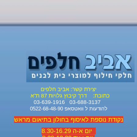
יצירת קשר: אביב חלפים
כתובת:
דרך קיבוץ גלויות 87 ת"א
03-688-3137 03-639-1916
להודעות ל וואטסאפ 0522-68-48-90
נקודת נוספת לאיסוף בחולון בתיאום מראש
יום א-ה 8.30-16.29