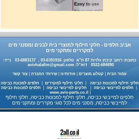
רשת מתכוננת איכותי לתנורי
אפיה , עןמק 32ס"מ אורך
32נפתח עד 56ס"מ.
120שח
אביב חלפים - חלקי חילוף למוצרי בית לבנים ומסנני מים
למקררים ומתקני מים
כתובת: רחוב קיבוץ גלויות 87 ת"א טלפון: 03-6391916 , 03-6883137 נייד:
0522-684890 דוא"ל:
avivhalafim@gmail.com
עמוד הבית
|
קטלוג מוצרים
|
אודותינו
|
שירותי החברה
|
צור קשר
לקי חילוף למכונות כביסה
|
חלקי חילוף למקררים
|
חלפים למכונת כביסה
חלפים למייבשי כביסה
|
חלקים למייבשי כביסה
|
חלפים למכונות כביסה
www.aviv-parts.co.il
|
חלפים למייבשי כביסה, חלקי חילוף למכונות כביסה, חלקי חילוף
חומר ניקוי גרמני למכונות כביסה
למייבשי כביסה, מסנני מים לכל סוגי מקררים ומתקני מים
ומדיחי כלים 35שח, מקט H333