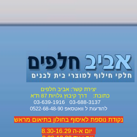
יצירת קשר: אביב חלפים
כתובת:
דרך קיבוץ גלויות 87 ת"א
03-688-3137 03-639-1916
להודעות ל וואטסאפ 0522-68-48-90
נקודת נוספת לאיסוף בחולון בתיאום מראש
יום א-ה 8.30-16.29