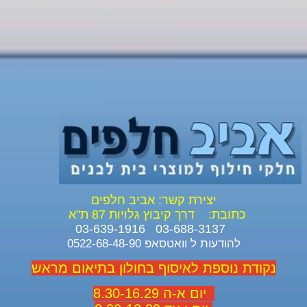
יצירת קשר: אביב חלפים
כתובת:
דרך קיבוץ גלויות 87 ת"א
03-688-3137 03-639-1916
להודעות ל וואטסאפ 0522-68-48-90
נקודת נוספת לאיסוף בחולון בתיאום מראש
יום א-ה 8.30-16.29