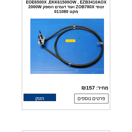
EOE6500X ,EKK61500OW , EZB3410AOX
זנוסי ZOB780X ועוד דגמים הספק 2000W
מקט 011080
₪
157
מחיר:
פרטים נוספים
הזמן