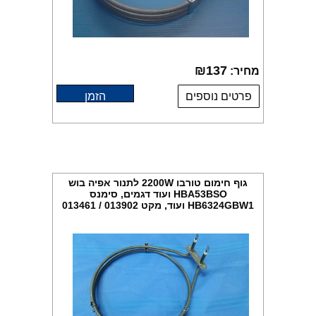
₪
137
מחיר:
פרטים נוספים
הזמן
גוף חימום טורבו 2200W לתנור אפיה בוש
HBA53BSO ועוד דגמים, סימנס
HB6324GBW1 ועוד, מקט 013902 / 013461