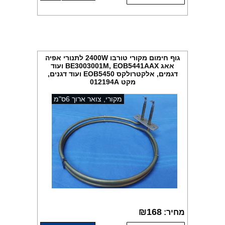
גוף חימום מקורי טורבו 2400W לתנורי אפיה
אאג BE3003001M, EOB5441AAX ועוד
דגמים, אלקטרולקס EOB5450 ועוד דגנים,
מקט 012194A
מקורי, צואר ארוך 6ס"מ
₪
168
מחיר: