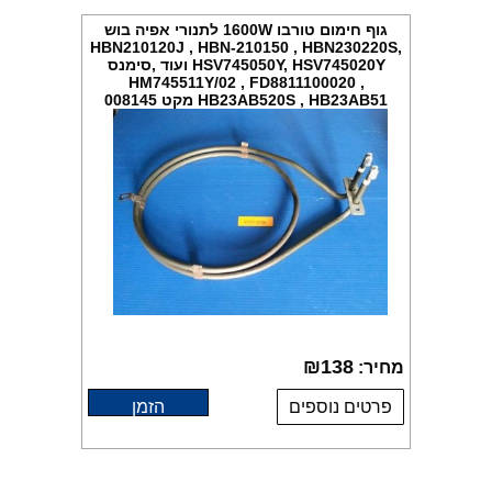
גוף חימום טורבו 1600W לתנורי אפיה בוש
HBN210120J , HBN-210150 , HBN230220S,
HSV745050Y, HSV745020Y ועוד ,סימנס
HM745511Y/02 , FD8811100020 ,
HB23AB520S , HB23AB51 מקט 008145
₪
138
מחיר:
פרטים נוספים
הזמן