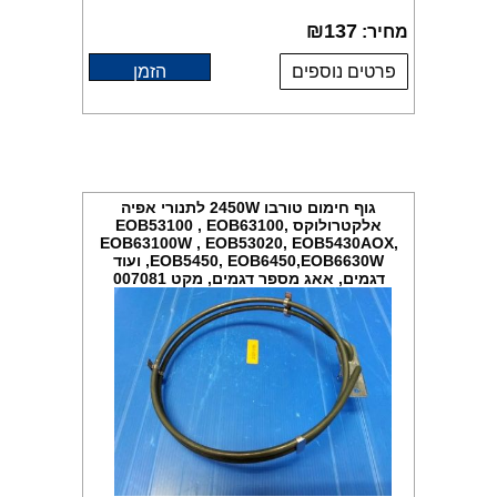
₪
137
מחיר:
פרטים נוספים
הזמן
גוף חימום טורבו 2450W לתנורי אפיה
אלקטרולוקס EOB53100 , EOB63100,
EOB63100W , EOB53020, EOB5430AOX,
,EOB5450, EOB6450,EOB6630W ועוד
דגמים, אאג מספר דגמים, מקט 007081