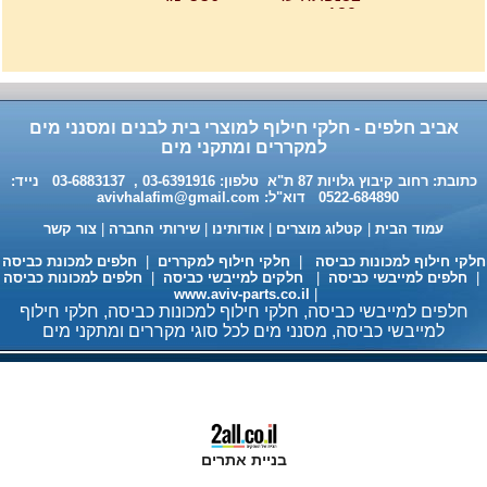
אביב חלפים - חלקי חילוף למוצרי בית לבנים ומסנני מים
למקררים ומתקני מים
חומר ניקוי גרמני למכונות כביסה
כתובת: רחוב קיבוץ גלויות 87 ת"א טלפון: 03-6391916 , 03-6883137 נייד:
ומדיחי כלים 35שח, מקט H333
0522-684890 דוא"ל:
avivhalafim@gmail.com
עמוד הבית
|
קטלוג מוצרים
|
אודותינו
|
שירותי החברה
|
צור קשר
לקי חילוף למכונות כביסה
|
חלקי חילוף למקררים
|
חלפים למכונת כביסה
חלפים למייבשי כביסה
|
חלקים למייבשי כביסה
|
חלפים למכונות כביסה
www.aviv-parts.co.il
|
חלפים למייבשי כביסה, חלקי חילוף למכונות כביסה, חלקי חילוף
למייבשי כביסה, מסנני מים לכל סוגי מקררים ומתקני מים
מעבה למייבשי כביסה 98 ש"ח
בניית אתרים