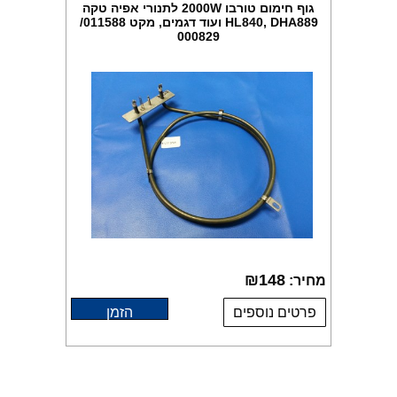
גוף חימום טורבו 2000W לתנורי אפיה טקה
HL840, DHA889 ועוד דגמים, מקט 011588/
000829
₪
148
מחיר:
פרטים נוספים
הזמן