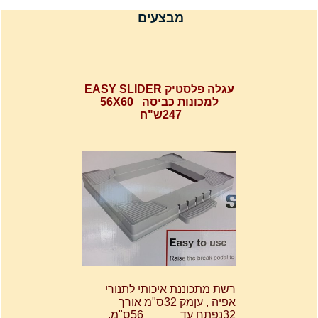
מבצעים
עגלה פלסטיק EASY SLIDER
למכונות כביסה 56X60
247ש"ח
רשת מתכוננת איכותי לתנורי
אפיה , עןמק 32ס"מ אורך
32נפתח עד 56ס"מ.
120שח