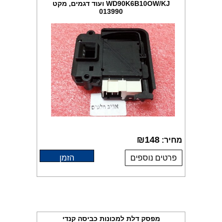
WD90K6B10OW/KJ ועוד דגמים, מקט
013990
₪
148
מחיר:
פרטים נוספים
הזמן
מפסק דלת למכונות כביסה קנדי