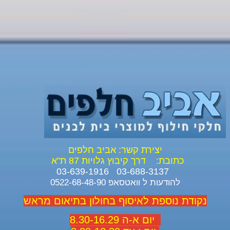
יצירת קשר: אביב חלפים
כתובת:
דרך קיבוץ גלויות 87 ת"א
03-688-3137 03-639-1916
להודעות ל וואטסאפ 0522-68-48-90
נקודת נוספת לאיסוף בחולון בתיאום מראש
יום א-ה 8.30-16.29