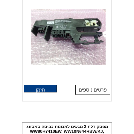
פרטים נוספים
הזמן
מפסק דלת 3 מגעים למכונות כביסה סמסונג
WW80H7410EW, WW10N644RBW/KJ,