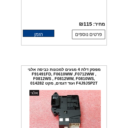
₪
115
מחיר:
פרטים נוספים
הזמן
מפסק דלת 4 מגעים למכונות כביסה אלגי
F91491FD, F0610WW ,F0712WW ,
F0812WS , F0812WW, F0810WS,
F4J9JSP2T ועוד דגמים, מקט 014282
אלגי