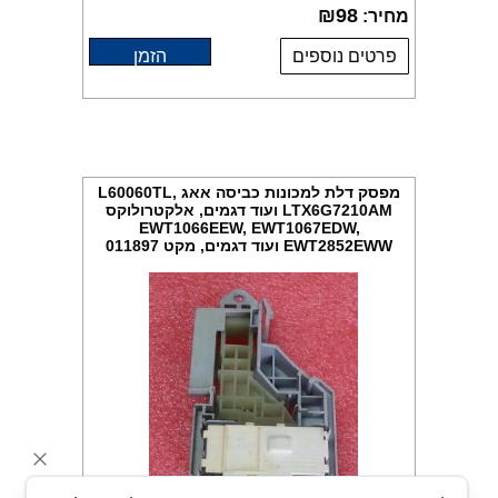
₪
98
מחיר:
פרטים נוספים
הזמן
מפסק דלת למכונות כביסה אאג L60060TL,
LTX6G7210AM ועוד דגמים, אלקטרולוקס
EWT1066EEW, EWT1067EDW,
EWT2852EWW ועוד דגמים, מקט 011897