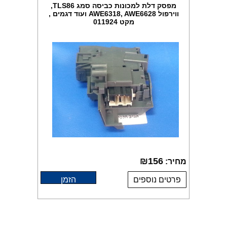
מפסק דלת למכונות כביסה סמג TLS86,
ווירפול AWE6318, AWE6628 ועוד דגמים ,
מקט 011924
₪
156
מחיר:
פרטים נוספים
הזמן