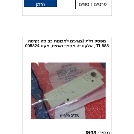
פרטים נוספים
הזמן
מפסק דלת 3מגעים למכונות כביסה נקיטה
TL888 , אלקטרה מספר דגמים, מקט 005824
₪
98
מחיר: