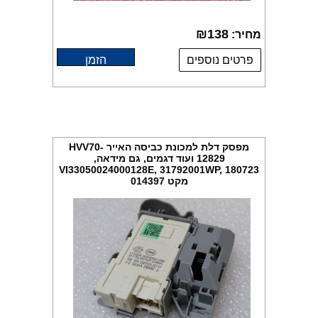
₪
138
מחיר:
פרטים נוספים
הזמן
מפסק דלת למכונת כביסה האייר HVV70-
12829 ועוד דגמים, גם מידאה,
VI33050024000128E, 31792001WP, 180723
מקט 014397