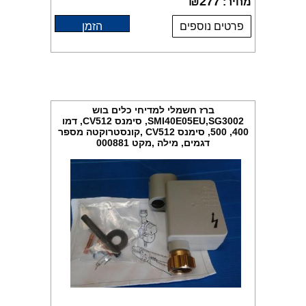
₪
277
מחיר:
פרטים נוספים
הזמן
ברז חשמלי למדיחי כלים בוש
SMI40E05EU,SG3002, סימנס CV512, דמו
400, 500, סימנס CV512 ,קונסטרוקטה מספר
דגמים, מילה ,מקט 000881