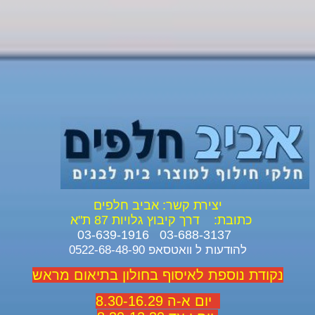
יצירת קשר: אביב חלפים
כתובת:
דרך קיבוץ גלויות 87 ת"א
03-688-3137 03-639-1916
להודעות ל וואטסאפ 0522-68-48-90
נקודת נוספת לאיסוף בחולון בתיאום מראש
יום א-ה 8.30-16.29