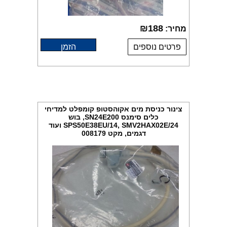
₪
188
מחיר:
פרטים נוספים
הזמן
צינור כניסת מים אקוהסטופ קומפלט למדיחי
כלים סימנס SN24E200, בוש
SPS50E38EU/14, SMV2HAX02E/24 ועוד
דגמים, מקט 008179