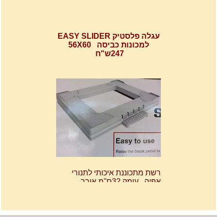
עגלה פלסטיק EASY SLIDER
למכונות כביסה 56X60
247ש"ח
רשת מתכוננת איכותי לתנורי
אפיה , עןמק 32ס"מ אורך
32נפתח עד 56ס"מ.
120שח