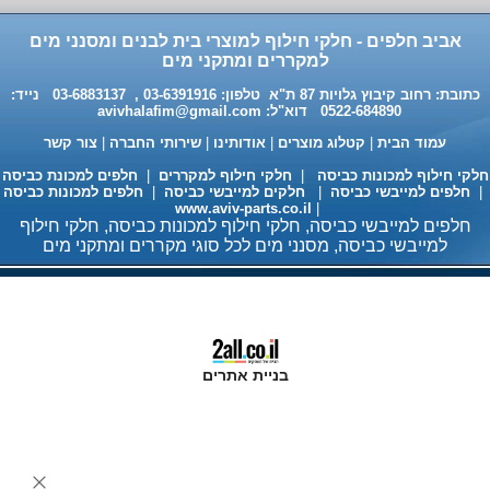
אביב חלפים - חלקי חילוף למוצרי בית לבנים ומסנני מים
למקררים ומתקני מים
כתובת: רחוב קיבוץ גלויות 87 ת"א טלפון: 03-6391916 , 03-6883137 נייד:
0522-684890 דוא"ל:
avivhalafim@gmail.com
חומר ניקוי גרמני למכונות כביסה
ומדיחי כלים 35שח, מקט H333
עמוד הבית
|
קטלוג מוצרים
|
אודותינו
|
שירותי החברה
|
צור קשר
לקי חילוף למכונות כביסה
|
חלקי חילוף למקררים
|
חלפים למכונת כביסה
חלפים למייבשי כביסה
|
חלקים למייבשי כביסה
|
חלפים למכונות כביסה
www.aviv-parts.co.il
|
חלפים למייבשי כביסה, חלקי חילוף למכונות כביסה, חלקי חילוף
למייבשי כביסה, מסנני מים לכל סוגי מקררים ומתקני מים
בניית אתרים
מעבה למייבשי כביסה 98 ש"ח
עגלה מתכוננת למדיחי כלים
ותנורי אפיה 235 ש"ח