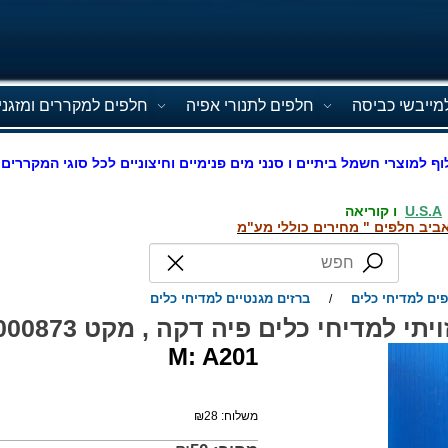
מייבשי כביסה
חלפים לתנורי אפיה
חלפים למקררים ומזגני
וף למוצרי חשמל ביתיים ו סנני מים פנימיים וחיצוניים לכל סוגי המקררים 
U.S.A
ו קוריאה
ביב חלפים " מחירים כוללי מע"מ
ים למדיחי כלים
ברזים מגנטיים למדיחי כלים
/
יתי למדיחי כלים פיה דקה , מקט 000873
M: A201
משלוח:
28
₪