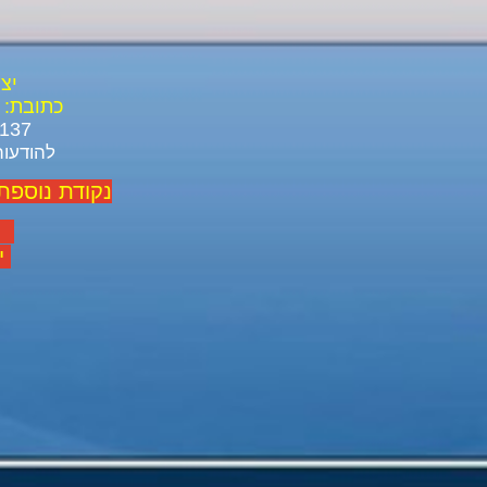
יצ
כתובת:
03-688-3137 03-639-1916
להודעות ל ו
נקודת נוספת
יום
יום