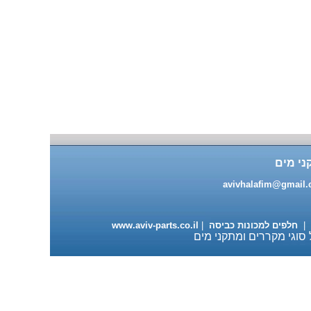
מעבה למייבשי כביסה 98 ש"ח
ני מים
עגלה מתכוננת למדיחי כלים
ותנורי אפיה 235 ש"ח
avivhalafim@gmail
|
חלפים למכונות כביסה
|
www.aviv-parts.co.il
 סוגי מקררים ומתקני מים