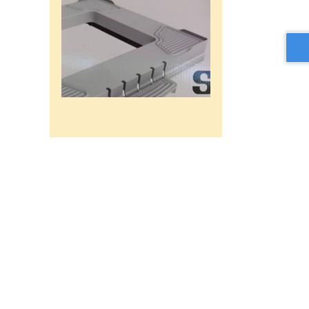
רשת מתכוננת איכותי לתנורי
אפיה , עןמק 32ס"מ אורך
32נפתח עד 56ס"מ.
120שח