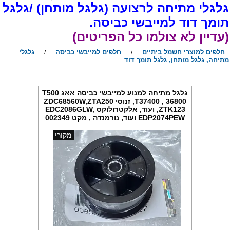
לגלי מתיחה לרצועה (גלגל מותחן) /גלגל
ומך דוד למייבשי כביסה.
עדיין לא צולמו כל הפריטים)
חלפים למוצרי חשמל ביתיים
חלפים למייבשי כביסה
גלגלי
/
/
תיחה, גלגל מותחן, גלגל תומך דוד
גלגל מתיחה למנוע למייבשי כביסה אאג T500
,T37400 , 36800 זנוסי ZDC68560W,ZTA250
,ZTK123 ועוד, אלקטרולוקס EDC2086GLW,
EDP2074PEW ועוד, נורמנדה , מקט 002349
מקורי