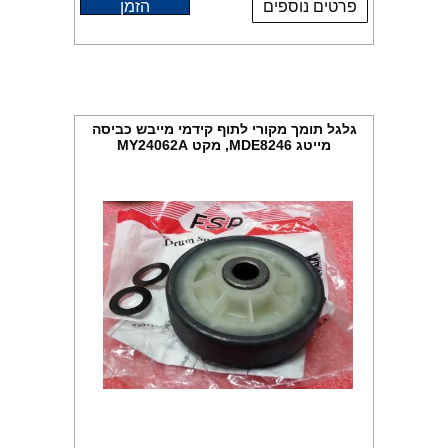
פרטים נוספים
הזמן
גלגל תומך מקורי לתוף קידמי מייבש כביסה
מייטג MDE8246, מקט MY24062A