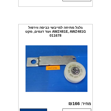
גלגל מתיחה למייבשי כביסה ווירפול
AWZ481E, AWZ481G ועוד דגמים, מקט
011678
₪
166
מחיר: