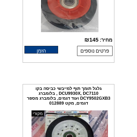
₪
145
מחיר:
פרטים נוספים
הזמן
גלגל תומך תוף למייבשי כביסה בקו
DCU9930X, DC7110 , בלומברג
DCY9502GXB3 ועוד דגמים, בלומברג מספר
דגמים, מקט 012889
מקורי