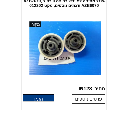
גלגל מתיחה למייבש כביסה ווירפול AZB7670,
AZB6070 ודגמים נוספים, מקט 012202
מקורי
₪
128
מחיר:
פרטים נוספים
הזמן