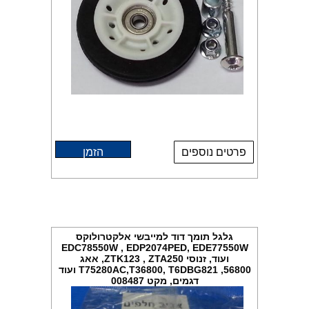
פרטים נוספים
הזמן
גלגל תומך דוד למייבשי אלקטרולוקס
EDC78550W , EDP2074PED, EDE77550W
ועוד, זנוסי ZTK123 , ZTA250, אאג
T75280AC,T36800, T6DBG821 ,56800 ועוד
דגמים, מקט 008487