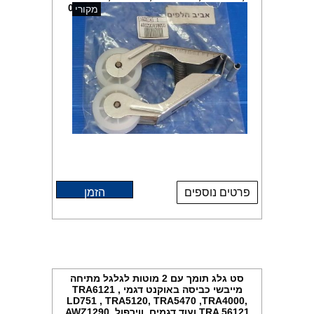
,AWZ3206 סימנס WT6000 מקט 004533
מקורי
פרטים נוספים
הזמן
סט גלג תומך עם 2 מוטות לגלגל מתיחה
מייבשי כביסה באוקנט דגמי TRA6121 ,
LD751 , TRA5120, TRA5470 ,TRA4000,
TRA 56121 ועוד דגמים, ווירפול AWZ1290,