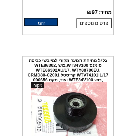
₪
97
מחיר:
פרטים נוספים
הזמן
גלגל מתיחת רצועה מקורי למייבשי כביסה
סימנס WT34V100,בוש WTE86302,
WTE86302AU/17, WTY88780EU,
WTV74101IL/17 קריסטל CRMD80-C2001
,בוש WTE34V100 ועוד, מקט 006656
מקורי