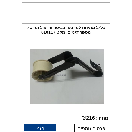
גלגל מתיחה למייבשי כביסה ווירפול ומייטג
מספר דגמים, מקט 010117
₪
216
מחיר:
פרטים נוספים
הזמן