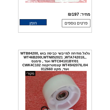
₪
197
מחיר:
פרטים נוספים
הזמן
גלגל מתיחה למייבשי כביסה בוש WTB84200,
WT46B200I,WTN852021 ,WTA74201IL,
WTC84101BY/01 ועוד , סימנס
WT45H207IL/04 קונסטרוקטה CWK4C102
ועוד, מקט 012660
מקורי