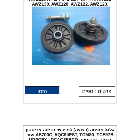
AWZ139, AWZ128, AWZ122, AWZ123,
AWZ120,AWZ1, מקט GL204
פרטים נוספים
הזמן
גלגל מתיחה (רצועה) למייבשי כביסה אריסטון
AS700C, AQC94FST, TCM80 ,TCF97B ועוד
דגמים, אינדסיט IS70CEX, IDCAG35BCO,