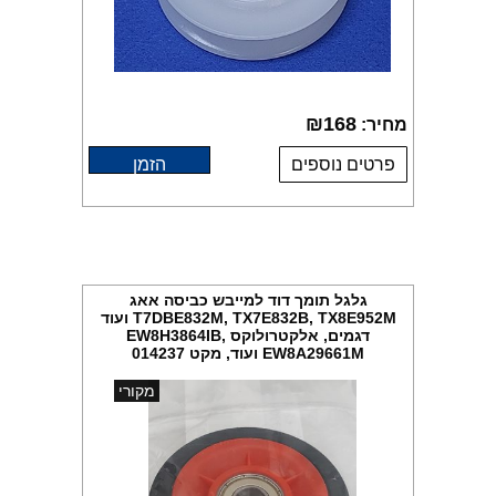
₪
168
מחיר:
פרטים נוספים
הזמן
גלגל תומך דוד למייבש כביסה אאג
T7DBE832M, TX7E832B, TX8E952M ועוד
דגמים, אלקטרולוקס EW8H3864IB,
EW8A29661M ועוד, מקט 014237
מקורי