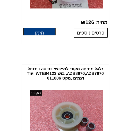
₪
126
מחיר:
פרטים נוספים
הזמן
גלגל מתיחה מקורי למייבשי כביסה ווירפול
AZB8670,AZB7670, בוש WTE84123 ועוד
דגמים ,מקט 011806
מקורי