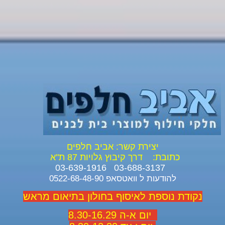
יצירת קשר: אביב חלפים
כתובת:
דרך קיבוץ גלויות 87 ת"א
03-688-3137 03-639-1916
להודעות ל וואטסאפ 0522-68-48-90
נקודת נוספת לאיסוף בחולון בתיאום מראש
יום א-ה 8.30-16.29