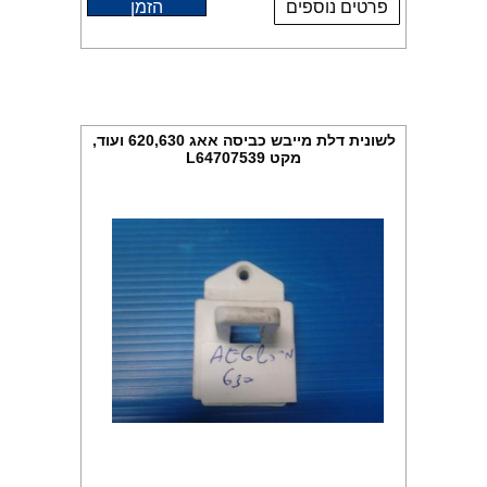
פרטים נוספים
הזמן
לשונית דלת מייבש כביסה אאג 620,630 ועוד,
מקט L64707539