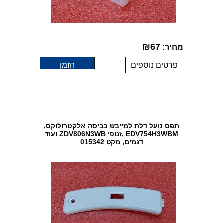
₪
67
מחיר:
פרטים נוספים
הזמן
תפס נועל דלת למייבש כביסה אלקטרולוקס,
EDV754H3WBM ,זנוסי ZDV806N3WB ועוד
דגמים, מקט 015342