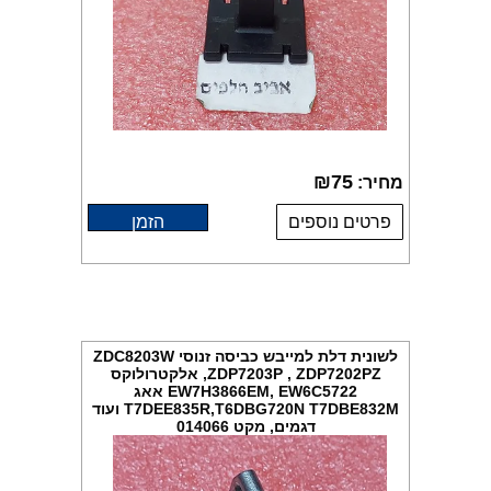
₪
75
מחיר:
פרטים נוספים
הזמן
לשונית דלת למייבש כביסה זנוסי ZDC8203W
,ZDP7203P , ZDP7202PZ אלקטרולוקס
EW7H3866EM, EW6C5722 אאג
T7DEE835R,T6DBG720N T7DBE832M ועוד
דגמים, מקט 014066