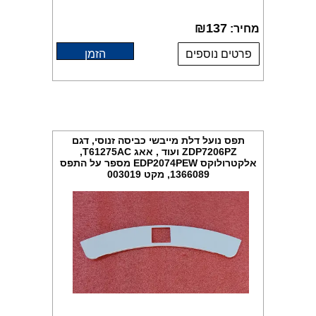
₪
137
מחיר:
פרטים נוספים
הזמן
תפס נועל דלת מייבשי כביסה זנוסי, דגם
ZDP7206PZ ועוד , אאג T61275AC,
אלקטרולוקס EDP2074PEW מספר על התפס
1366089, מקט 003019