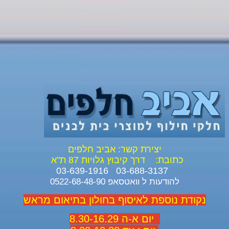
יצירת קשר: אביב חלפים
כתובת:
דרך קיבוץ גלויות 87 ת"א
03-688-3137 03-639-1916
להודעות ל וואטסאפ 0522-68-48-90
נקודת נוספת לאיסוף בחולון בתיאום מראש
יום א-ה 8.30-16.29