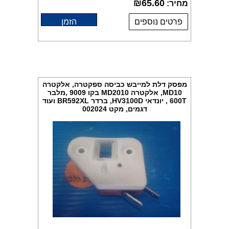
₪
65.60
מחיר:
פרטים נוספים
הזמן
מפסק דלת למייבש כביסה ספקטרה, אלקטרה
MD10, אלקטרה MD2010 בקו 9009 ,מלבר
600T , יונדאי HV3100D, ברדר BR592XL ועוד
דגמים, מקט 002024