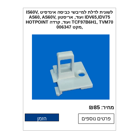
לשונית לדלת למייבשי כביסה אינדסיט IS60V,
IDV65,IDV75 ועוד, אריסטון AS60, AS60V,
TCF97B6H1, TVM70 ועוד, קרדה HOTPOINT
,מקט 006347
₪
85
מחיר:
פרטים נוספים
הזמן