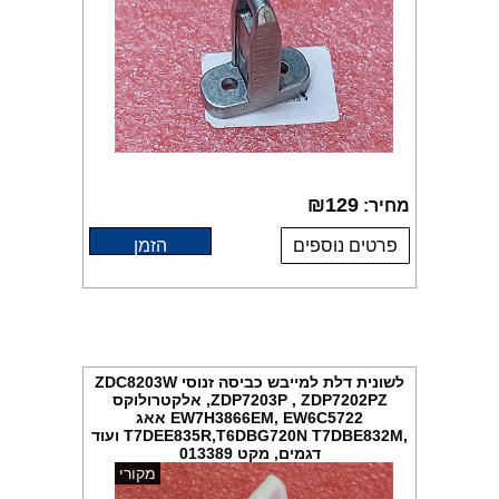
₪
129
מחיר:
פרטים נוספים
הזמן
לשונית דלת למייבש כביסה זנוסי ZDC8203W
,ZDP7203P , ZDP7202PZ אלקטרולוקס
EW7H3866EM, EW6C5722 אאג
,T7DEE835R,T6DBG720N T7DBE832M ועוד
דגמים, מקט 013389
מקורי