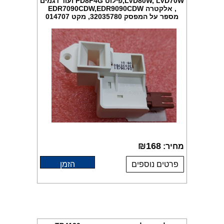
LVD80W, LVD70W,פילוט PD8F4G ועוד דגמים
, אלקטרה EDR7090CDW,EDR9090CDW
מספר על המפסק 32035780, מקט 014707
₪
168
מחיר:
פרטים נוספים
הזמן