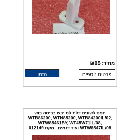
₪
85
מחיר:
פרטים נוספים
הזמן
תפס לשונית דלת למייבש כביסה בוש
WTB86200, WTN85200, WTB84200IL/02,
WTW85461BY, WT45W71IL/08,
WTW8547IL/08 ועוד דגמים , מקט 012149