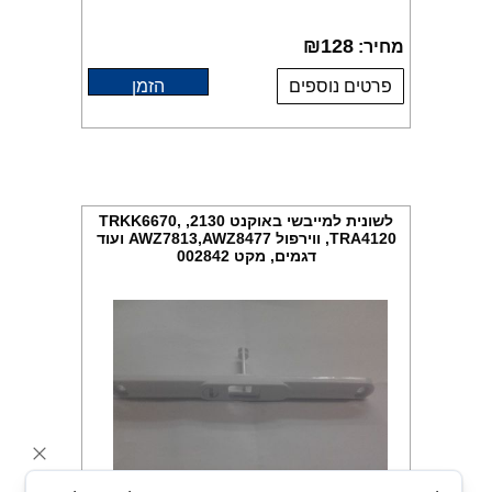
₪
128
מחיר:
פרטים נוספים
הזמן
לשונית למייבשי באוקנט 2130, TRKK6670,
TRA4120, ווירפול AWZ7813,AWZ8477 ועוד
דגמים, מקט 002842