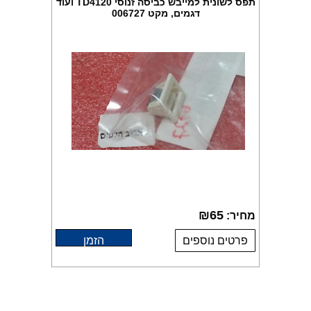
תפס לשונית למייבש כביסה זנוסי TD4120 ועוד
דגמים, מקט 006727
₪
65
מחיר:
פרטים נוספים
הזמן