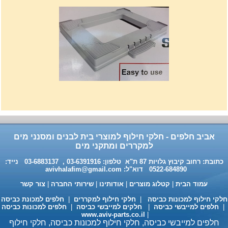
רשת מתכוננת איכותי לתנורי
אפיה , עןמק 32ס"מ אורך
32נפתח עד 56ס"מ.
120שח
אביב חלפים - חלקי חילוף למוצרי בית לבנים ומסנני מים
למקררים ומתקני מים
כתובת: רחוב קיבוץ גלויות 87 ת"א טלפון: 03-6391916 , 03-6883137 נייד:
0522-684890 דוא"ל:
avivhalafim@gmail.com
עמוד הבית
|
קטלוג מוצרים
|
אודותינו
|
שירותי החברה
|
צור קשר
לקי חילוף למכונות כביסה
|
חלקי חילוף למקררים
|
חלפים למכונת כביסה
חלפים למייבשי כביסה
|
חלקים למייבשי כביסה
|
חלפים למכונות כביסה
www.aviv-parts.co.il
|
חלפים למייבשי כביסה, חלקי חילוף למכונות כביסה, חלקי חילוף