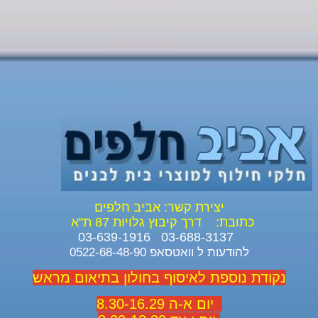
יצירת קשר: אביב חלפים
כתובת:
דרך קיבוץ גלויות 87 ת"א
03-688-3137 03-639-1916
להודעות ל וואטסאפ 0522-68-48-90
נקודת נוספת לאיסוף בחולון בתיאום מראש
יום א-ה 8.30-16.29