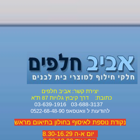
יצירת קשר: אביב חלפים
כתובת:
דרך קיבוץ גלויות 87 ת"א
03-688-3137 03-639-1916
להודעות ל וואטסאפ 0522-68-48-90
נקודת נוספת לאיסוף בחולון בתיאום מראש
יום א-ה 8.30-16.29