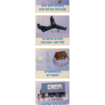
צינורות לחץ מים
וצניורות הורקת מים
צלבים ומיסבים
לכל סוגי המכונות
טרמוסטטים
למקררים
כרטיס /לוח אלקטרוני