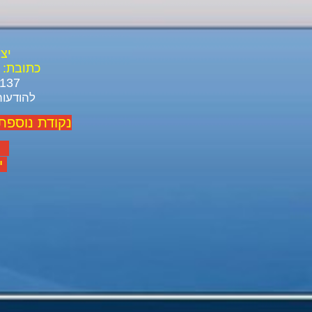
יצ
כתובת:
03-688-3137 03-639-1916
להודעות ל ו
נקודת נוספת
יום
יום