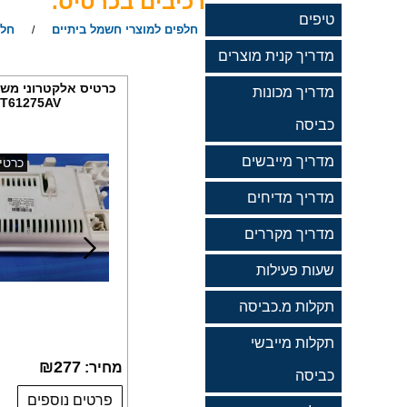
רכיבים בכרטיס.
טיפים
חלפים למוצרי חשמל ביתיים
חלפ
/
מדריך קנית מוצרים
כרטיס אלקטרוני משו
מדריך מכונות
T61275AV, מקט CR264
כביסה
מדריך מייבשים
כרטי
מדריך מדיחים
מדריך מקררים
שעות פעילות
תקלות מ.כביסה
תקלות מייבשי
₪
277
מחיר:
כביסה
פרטים נוספים