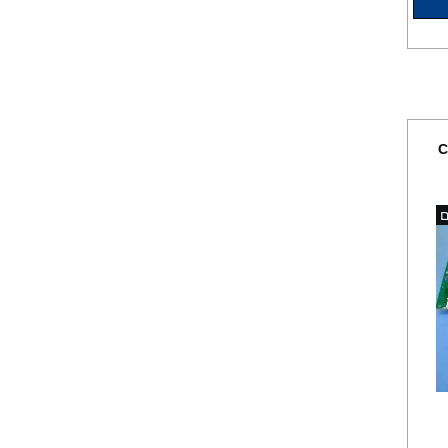
מעבה למייבשי כביסה 98 ש"ח
עגלה מתכוננת למדיחי כלים
ותנורי אפיה 235 ש"ח
ם
פילטר תמי4 85 ש"ח