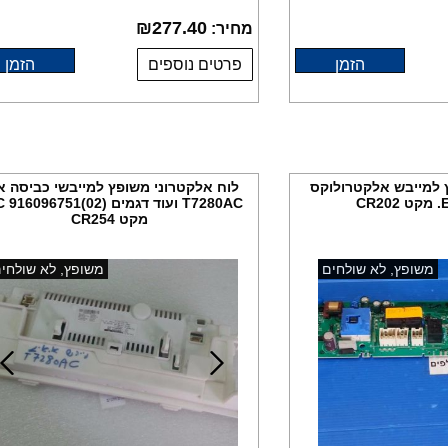
₪
277.40
מחיר:
הזמן
פרטים נוספים
הזמן
 למייבש אלקטרולוקס
לוח אלקטרוני משופץ למייבשי כביסה א
C
T7280AC ועוד דגמים (096751(02
מקט CR254
משופץ, לא שולחים
משופץ, לא שולחי