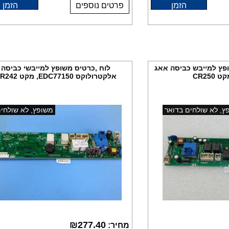
הזמן
פרטים נוספים
הזמן
פץ למייבש כביסה אאג
לוח ,כרטיס משופץ למייבשי כביסה
אלקטרולוקס EDC77150, מקט CR242
ץ, לא שולחים בדואר
משופץ, לא שולחי
₪
277.40
מחיר: