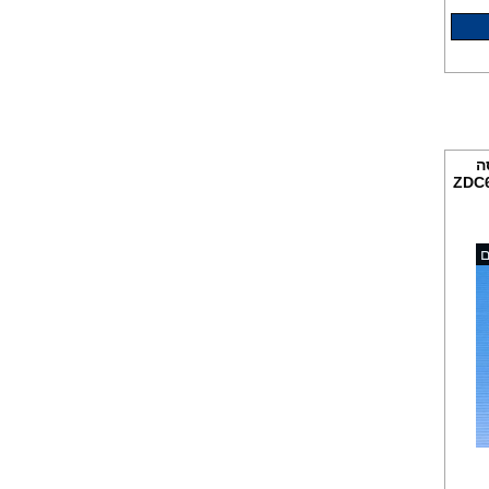
ה
נוסי ZDC68560W
מסנן למכונות כביסה ומדיחים
85 ש"ח
ם
פילטר מגנטי למכונות כביסה
ומדיחי כלים ב 85 ש"ח