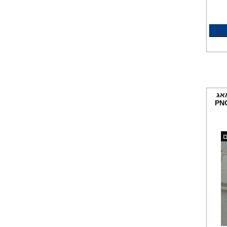
105 ש"ח
אג
PNC 916
מדף קומפלד מקורי בין מכונת
ם
כביסה למייבשי כביסה 240
שח