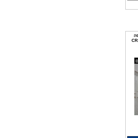
ה
חומר ניקוי גרמני למכונות כביסה
ם
ומדיחי כלים 35שח, מקט H333