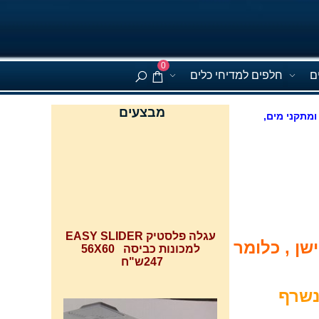
0
ם
חלפים למדיחי כלים
מבצעים
ומתקני מים,
עגלה פלסטיק EASY SLIDER
למכונות כביסה 56X60
247ש"ח
שן , כלומר
ע או נשרף