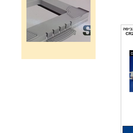
ביסה
ם
רשת מתכוננת איכותי לתנורי
אפיה , עןמק 32ס"מ אורך
32נפתח עד 56ס"מ.
120שח