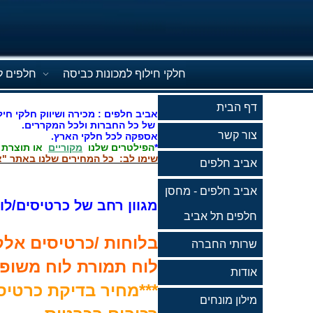
חלקי חילוף למכונות כביסה
חלפים ל
דף הבית
אביב חלפים : מכירה ושיווק חלקי חיל
של כל החברות ולכל המקררים.
צור קשר
אספקה לכל חלקי הארץ.
*
הפילטרים שלנו
מקוריים
או תוצרת
שימו לב: כל המחירים שלנו באתר "א
אביב חלפים
אביב חלפים - מחסן
מגוון רחב של כרטיסים/לו
חלפים תל אביב
בלוחות /כרטיסים אלקט
שרותי החברה
לוח תמורת לוח משופץ
אודות
מילון מונחים