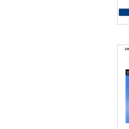
אג
כדור כביסה 85 ש"ח
ם
שקע הגנה מקצועי 3 מנורות
למ.
כביסה/מדיח/מייבש/תנור/מקרר