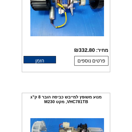
₪
332.80
מחיר:
פרטים נוספים
הזמן
מנוע משופץ למייבש כביסה הובר 8 ק"ג
VHC781TB, מקט M230