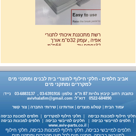
רשת מתכוננת איכותי לתנורי
אפיה , עןמק 32ס"מ אורך
32נפתח עד 56ס"מ.
120שח
אביב חלפים - חלקי חילוף למוצרי בית לבנים ומסנני מים
למקררים ומתקני מים
חומר ניקוי גרמני למכונות כביסה
כתובת: רחוב קיבוץ גלויות 87 ת"א טלפון: 03-6391916 , 03-6883137 נייד:
ומדיחי כלים 35שח, מקט H333
0522-684890 דוא"ל:
avivhalafim@gmail.com
עמוד הבית
|
קטלוג מוצרים
|
אודותינו
|
שירותי החברה
|
צור קשר
לקי חילוף למכונות כביסה
|
חלקי חילוף למקררים
|
חלפים למכונת כביסה
חלפים למייבשי כביסה
|
חלקים למייבשי כביסה
|
חלפים למכונות כביסה
www.aviv-parts.co.il
|
חלפים למייבשי כביסה, חלקי חילוף למכונות כביסה, חלקי חילוף
למייבשי כביסה, מסנני מים לכל סוגי מקררים ומתקני מים