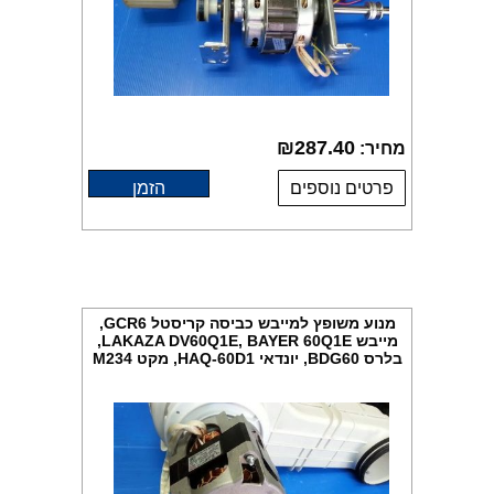
₪
287.40
מחיר:
פרטים נוספים
הזמן
מנוע משופץ למייבש כביסה קריסטל GCR6,
מייבש LAKAZA DV60Q1E, BAYER 60Q1E,
בלרס BDG60, יונדאי HAQ-60D1, מקט M234