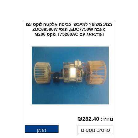
מנוע משופץ למייבשי כביסה אלקטרולוקס עם
מעבה EDC7750W, זנוסי ZDC68560W
ועוד,אאג עם T75280AC מקט M206
₪
282.40
מחיר:
פרטים נוספים
הזמן