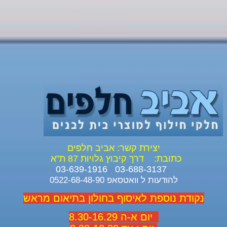
יצירת קשר: אביב חלפים
כתובת:
דרך קיבוץ גלויות 87 ת"א
03-688-3137 03-639-1916
להודעות ל וואטסאפ 0522-68-48-90
נקודת נוספת לאיסוף בחולון בתיאום מראש
יום א-ה 8.30-16.29