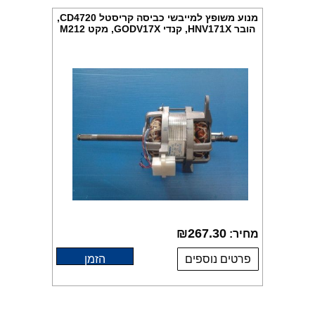
מנוע משופץ למייבשי כביסה קריסטל CD4720,
הובר HNV171X, קנדי GODV17X, מקט M212
₪
267.30
מחיר:
פרטים נוספים
הזמן