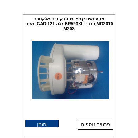
מנוע משופץמייבש ספקטרה,אלקטרה
MD2010,ברדר BR593XL,גלה GAD 121, מקט
M208
פרטים נוספים
הזמן