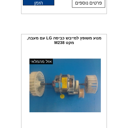
פרטים נוספים
הזמן
מנוע משופץ למייבש כביסה LG עם מעבה,
מקט M238
אזל מהמלאי