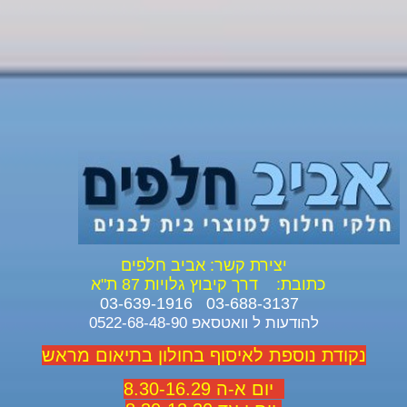
יצירת קשר: אביב חלפים
כתובת:
דרך קיבוץ גלויות 87 ת"א
03-688-3137 03-639-1916
להודעות ל וואטסאפ 0522-68-48-90
נקודת נוספת לאיסוף בחולון בתיאום מראש
יום א-ה 8.30-16.29