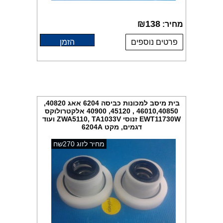
₪
138
מחיר:
פרטים נוספים
הזמן
בית מיסב למכונות כביסה 6204 אאג 40820,
46010,40850 , 45120, 40900 אלקטרולוקס
EWT11730W זנוסי ZWA5110, TA1033V ועוד
דגמים, מקט 6204A
מחיר לזוג 270שח