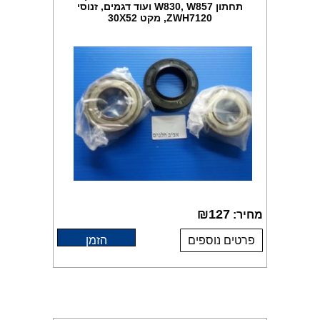
תחתון W830, W857 ועוד דגמים, זנוסי
ZWH7120, מקט 30X52
₪
127
מחיר:
פרטים נוספים
הזמן