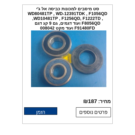
סט מיסבים למכונות כביסה אל ג'י
WD80481TP , WD-12391TDK , F1056QD
,WD10481TP , F1256QD, F1222TD ,
F8056QD ועוד דגמים, גם 9 קג דגם
F91480FD ועוד מקט 008042
₪
187
מחיר:
פרטים נוספים
הזמן