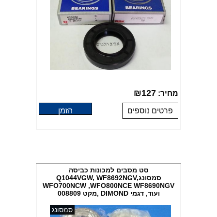
₪
127
מחיר:
פרטים נוספים
הזמן
סט מסבים למכונות כביסה
סמסונגQ1044VGW, WF8692NGV,
WFO700NCW ,WFO800NCE WF8690NGV
ועוד, דגמי DIMOND ,מקט 008809
סמסונג