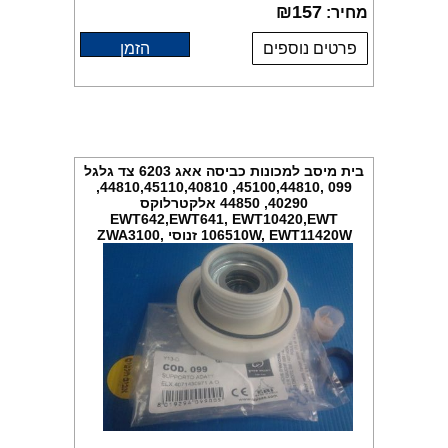
₪
157
מחיר:
פרטים נוספים
הזמן
בית מיסב למכונות כביסה אאג 6203 צד גלגל
099 ,45100,44810, 44810,45110,40810,
40290, 44850 אלקטרלוקס
EWT642,EWT641, EWT10420,EWT
106510W, EWT11420W זנוסי ZWA3100,
ZWI1390, SWB270