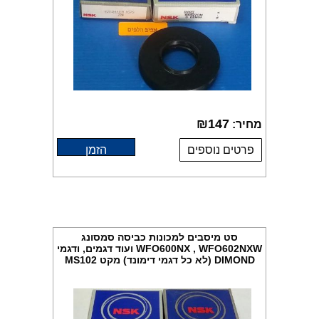
₪
147
מחיר:
פרטים נוספים
הזמן
סט מיסבים למכונות כביסה סמסונג
WFO600NX , WFO602NXW ועוד דגמים, ודגמי
DIMOND (לא כל דגמי דימונד) מקט MS102