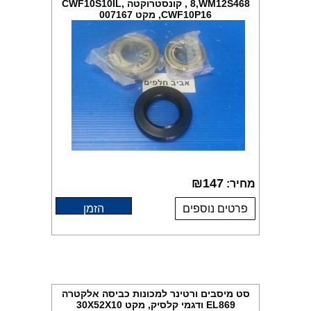
8,WM12S468 , קונסטרוקטה CWF10S10IL,
CWF10P16, מקט 007167
₪
147
מחיר:
פרטים נוספים
הזמן
סט מיסבים ורטינר למכונות כביסה אלקטרה
EL869 ודגמי קלסיק, מקט 30X52X10