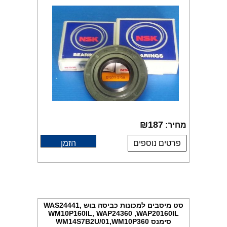
₪
187
מחיר:
פרטים נוספים
הזמן
סט מיסבים למכונות כביסה בוש WAS24441,
WM10P160IL, WAP24360 ,WAP20160IL
סימנס WM14S7B2U/01,WM10P360