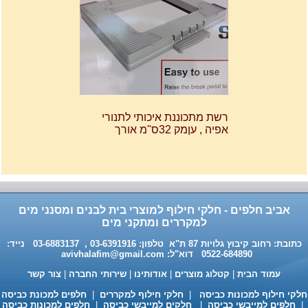
רשת מתכוננת איכותי לתנורי
אפיה , עןמק 32ס"מ אורך
32נפתח עד 56ס"מ.
120שח
אביב חלפים - חלקי חילוף למוצרי בית לבנים ומסנני מים
למקררים ומתקני מים
כתובת: רחוב קיבוץ גלויות 87 ת"א טלפון: 03-6391916 , 03-6883137 נייד:
0522-684890 דוא"ל:
avivhalafim@gmail.com
עמוד הבית
|
קטלוג מוצרים
|
אודותינו
|
שירותי החברה
|
צור קשר
חומר ניקוי גרמני למכונות כביסה
ומדיחי כלים 35שח, מקט H333
לקי חילוף למכונות כביסה
|
חלקי חילוף למקררים
|
חלפים למכונת כביסה
חלפים למייבשי כביסה
|
חלקים למייבשי כביסה
|
חלפים למכונות כביסה