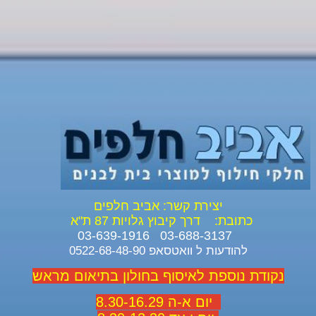
יצירת קשר: אביב חלפים
כתובת:
דרך קיבוץ גלויות 87 ת"א
03-688-3137 03-639-1916
להודעות ל וואטסאפ 0522-68-48-90
נקודת נוספת לאיסוף בחולון בתיאום מראש
יום א-ה 8.30-16.29