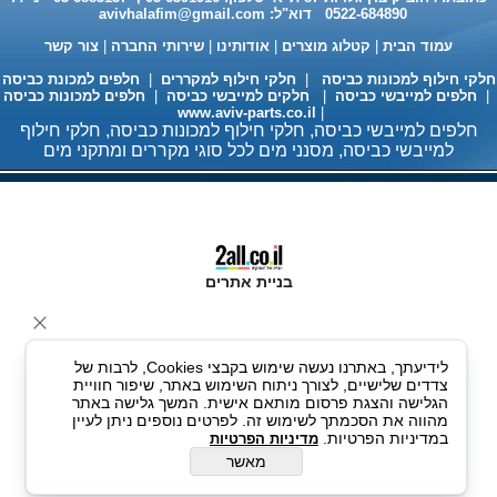
0522-684890 דוא"ל:
avivhalafim@gmail.com
עמוד הבית
|
קטלוג מוצרים
|
אודותינו
|
שירותי החברה
|
צור קשר
לקי חילוף למכונות כביסה
|
חלקי חילוף למקררים
|
חלפים למכונת כביסה
חלפים למייבשי כביסה
|
חלקים למייבשי כביסה
|
חלפים למכונות כביסה
www.aviv-parts.co.il
|
חומר ניקוי גרמני למכונות כביסה
חלפים למייבשי כביסה, חלקי חילוף למכונות כביסה, חלקי חילוף
ומדיחי כלים 35שח, מקט H333
למייבשי כביסה, מסנני מים לכל סוגי מקררים ומתקני מים
בניית אתרים
לידיעתך, באתרנו נעשה שימוש בקבצי Cookies, לרבות של
צדדים שלישיים, לצורך ניתוח השימוש באתר, שיפור חוויית
מעבה למייבשי כביסה 98 ש"ח
הגלישה והצגת פרסום מותאם אישית. המשך גלישה באתר
מהווה את הסכמתך לשימוש זה. לפרטים נוספים ניתן לעיין
במדיניות הפרטיות.
מדיניות הפרטיות
מאשר
עגלה מתכוננת למדיחי כלים
ותנורי אפיה 235 ש"ח