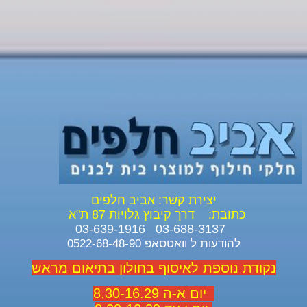
יצירת קשר: אביב חלפים
כתובת:
דרך קיבוץ גלויות 87 ת"א
03-688-3137 03-639-1916
להודעות ל וואטסאפ 0522-68-48-90
נקודת נוספת לאיסוף בחולון בתיאום מראש
יום א-ה 8.30-16.29