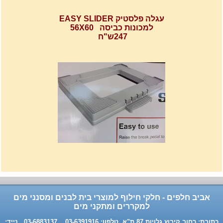
עגלה פלסטיק EASY SLIDER
למכונות כביסה 56X60
247ש"ח
רשת מתכוננת איכותי לתנורי
אפיה , עןמק 32ס"מ אורך
32נפתח עד 56ס"מ.
120שח
אביב חלפים - חלקי חילוף למוצרי בית לבנים ומסנני מים
למקררים ומתקני מים
כתובת: רחוב קיבוץ גלויות 87 ת"א טלפון: 03-6391916 , 03-6883137 נייד: