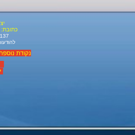
יצ
כתובת:
03-688-3137 03-639-1916
להודעות ל ו
נקודת נוספת
יום
יום