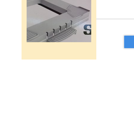
רשת מתכוננת איכותי לתנורי
אפיה , עןמק 32ס"מ אורך
32נפתח עד 56ס"מ.
120שח