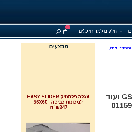
0
ם
חלפים למדיחי כלים
מבצעים
ומתקני מים,
עגלה פלסטיק EASY SLIDER
למכונות כביסה 56X60
סט 2תפס,מעצור קידמי למדיחי כלים בקו, בלומברג GSN9220 ועוד
247ש"ח