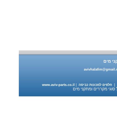
מעבה למייבשי כביסה 98 ש"ח
עגלה מתכוננת למדיחי כלים
ותנורי אפיה 235 ש"ח
ני מים
avivhalafim@gmail
|
חלפים למכונות כביסה
|
www.aviv-parts.co.il
 סוגי מקררים ומתקני מים
פילטר תמי4 85 ש"ח