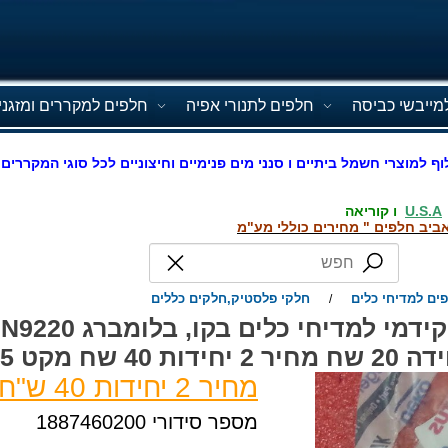
מייבשי כביסה
חלפים לתנורי אפיה
חלפים למקררים ומזגני
וף למוצרי חשמל ביתיים ו סנני מים פנימיים וחיצוניים לכל סוגי המקררים 
U.S.A
ו קוריאה
ביב חלפים " מחירים כוללי מע"מ
ים למדיחי כלים
חלקי פלסטיק,חלקים כללים
/
ח מקט 011595
מחיר 2 יחידות 40 ש"ח
מספר סידורי 1887460200