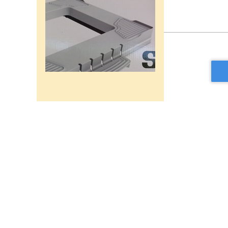
רשת מתכוננת איכותי לתנורי
אפיה , עןמק 32ס"מ אורך
32נפתח עד 56ס"מ.
120שח