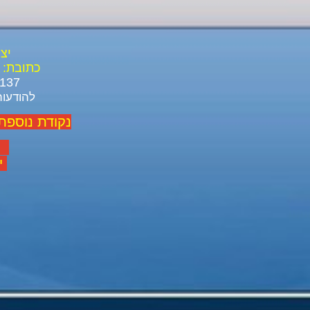
יצ
כתובת:
03-688-3137 03-639-1916
להודעות ל ו
נקודת נוספת
יום
יום