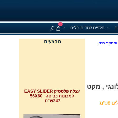
0
ם
חלפים למדיחי כלים
מבצעים
ומתקני מים,
עגלה פלסטיק EASY SLIDER
נגי , מקט
למכונות כביסה 56X60
247ש"ח
ס"מ