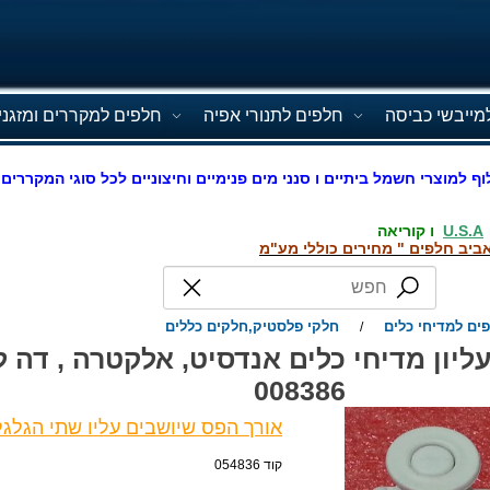
מייבשי כביסה
חלפים לתנורי אפיה
חלפים למקררים ומזגני
וף למוצרי חשמל ביתיים ו סנני מים פנימיים וחיצוניים לכל סוגי המקררים 
U.S.A
ו קוריאה
ביב חלפים " מחירים כוללי מע"מ
ים למדיחי כלים
חלקי פלסטיק,חלקים כללים
/
יון מדיחי כלים אנדסיט, אלקטרה , דה לו
008386
אורך הפס שיושבים עליו שתי הגלגלים 8
קוד 054836