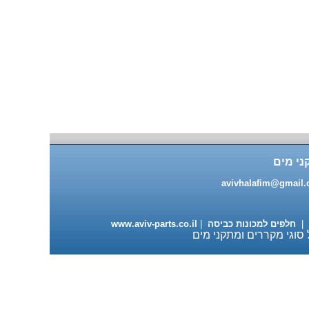
מעבה למייבשי כביסה 98 ש"ח
עגלה מתכוננת למדיחי כלים
ני מים
ותנורי אפיה 235 ש"ח
avivhalafim@gmail
|
חלפים למכונות כביסה
|
www.aviv-parts.co.il
 סוגי מקררים ומתקני מים