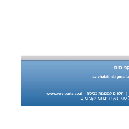
מעבה למייבשי כביסה 98 ש"ח
ני מים
עגלה מתכוננת למדיחי כלים
ותנורי אפיה 235 ש"ח
avivhalafim@gmail
|
חלפים למכונות כביסה
|
www.aviv-parts.co.il
 סוגי מקררים ומתקני מים