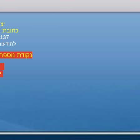
יצ
כתובת:
03-688-3137 03-639-1916
להודעות ל ו
נקודת נוספת
יום
יום