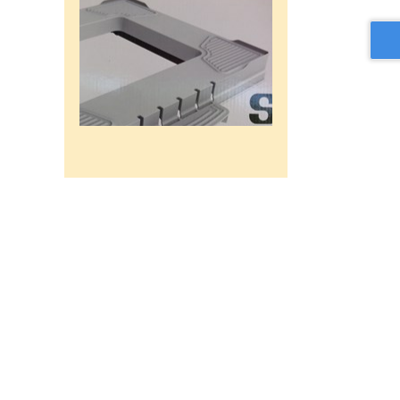
רשת מתכוננת איכותי לתנורי
אפיה , עןמק 32ס"מ אורך
32נפתח עד 56ס"מ.
120שח