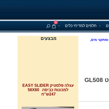
0
ם
חלפים למדיחי כלים
מבצעים
ומתקני מים,
GL
עגלה פלסטיק EASY SLIDER
למכונות כביסה 56X60
247ש"ח