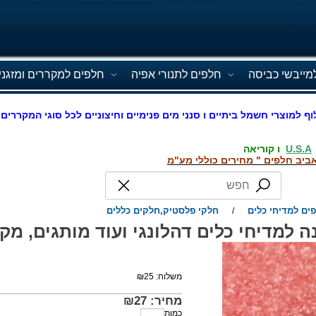
מייבשי כביסה
חלפים לתנורי אפיה
חלפים למקררים ומזגני
וף למוצרי חשמל ביתיים ו סנני מים פנימיים וחיצוניים לכל סוגי המקררים 
U.S.A
ו קוריאה
ביב חלפים " מחירים כוללי מע"מ
ים למדיחי כלים
חלקי פלסטיק,חלקים כללים
/
למדיחי כלים דהלונגי ועוד מותגים, מקט 508
משלוח:
25
₪
מחיר:
27
₪
כמות