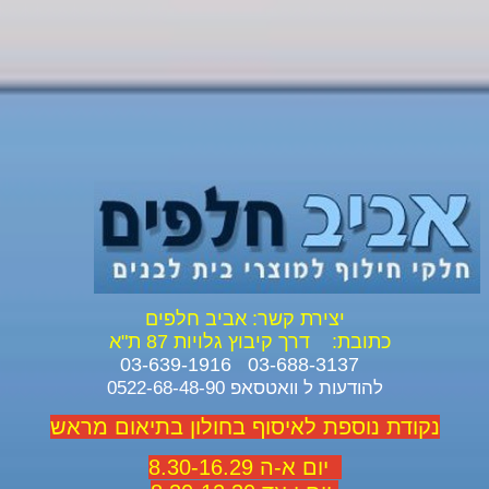
יצירת קשר: אביב חלפים
כתובת:
דרך קיבוץ גלויות 87 ת"א
03-688-3137 03-639-1916
להודעות ל וואטסאפ 0522-68-48-90
נקודת נוספת לאיסוף בחולון בתיאום מראש
יום א-ה 8.30-16.29