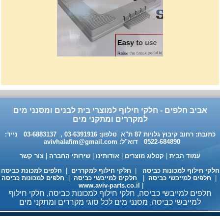
רשת מתכוננת איכותי לתנורי
אפיה , עןמק 32ס"מ אורך
32נפתח עד 56ס"מ.
120שח
אביב חלפים - חלקי חילוף למוצרי בית לבנים ומסנני מים
למקררים ומתקני מים
כתובת: רחוב קיבוץ גלויות 87 ת"א טלפון: 03-6391916 , 03-6883137 נייד:
0522-684890 דוא"ל:
avivhalafim@gmail.com
עמוד הבית
|
קטלוג מוצרים
|
אודותינו
|
שירותי החברה
|
צור קשר
לקי חילוף למכונות כביסה
|
חלקי חילוף למקררים
|
חלפים למכונת כביסה
חלפים למייבשי כביסה
|
חלקים למייבשי כביסה
|
חלפים למכונות כביסה
www.aviv-parts.co.il
|
חלפים למייבשי כביסה, חלקי חילוף למכונות כביסה, חלקי חילוף
חומר ניקוי גרמני למכונות כביסה
למייבשי כביסה, מסנני מים לכל סוגי מקררים ומתקני מים
ומדיחי כלים 35שח, מקט H333