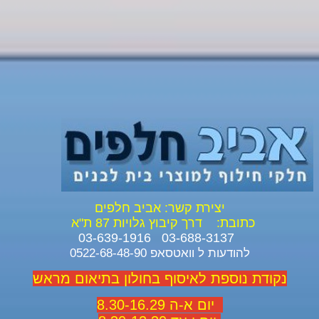
יצירת קשר: אביב חלפים
כתובת:
דרך קיבוץ גלויות 87 ת"א
03-688-3137 03-639-1916
להודעות ל וואטסאפ 0522-68-48-90
נקודת נוספת לאיסוף בחולון בתיאום מראש
יום א-ה 8.30-16.29