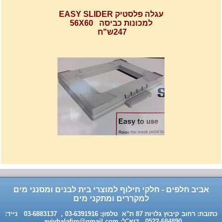
עגלה פלסטיק EASY SLIDER
למכונות כביסה 56X60
247ש"ח
רשת מתכוננת איכותי לתנורי
אפיה , עןמק 32ס"מ אורך
32נפתח עד 56ס"מ.
120שח
אביב חלפים - חלקי חילוף למוצרי בית לבנים ומסנני מים
למקררים ומתקני מים
כתובת: רחוב קיבוץ גלויות 87 ת"א טלפון: 03-6391916 , 03-6883137 נייד:
0522-684890 דוא"ל:
avivhalafim@gmail.com