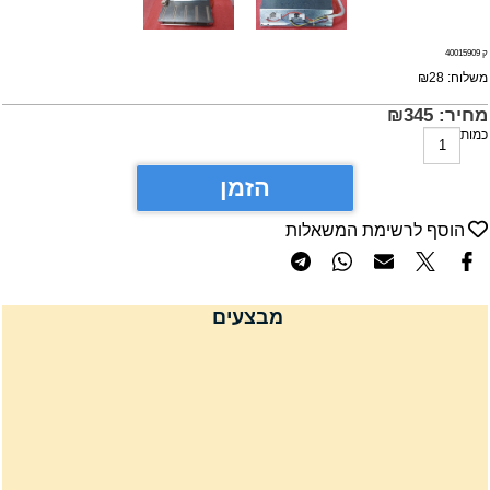
4001590
שלוח:
28
₪
חיר:
345
₪
מות
הזמן
הוסף לרשימת המשאלות
מבצעים