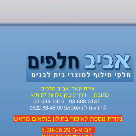
יצירת קשר: אביב חלפים
כתובת:
דרך קיבוץ גלויות 87 ת"א
03-688-3137 03-639-1916
להודעות ל וואטסאפ 0522-68-48-90
נקודת נוספת לאיסוף בחולון בתיאום מראש
יום א-ה 8.30-16.29