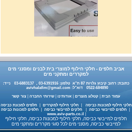
רשת מתכוננת איכותי לתנורי
אפיה , עןמק 32ס"מ אורך
32נפתח עד 56ס"מ.
120שח
אביב חלפים - חלקי חילוף למוצרי בית לבנים ומסנני מים
למקררים ומתקני מים
כתובת: רחוב קיבוץ גלויות 87 ת"א טלפון: 03-6391916 , 03-6883137 נייד:
0522-684890 דוא"ל:
avivhalafim@gmail.com
עמוד הבית
|
קטלוג מוצרים
|
אודותינו
|
שירותי החברה
|
צור קשר
לקי חילוף למכונות כביסה
|
חלקי חילוף למקררים
|
חלפים למכונת כביסה
חלפים למייבשי כביסה
|
חלקים למייבשי כביסה
|
חלפים למכונות כביסה
www.aviv-parts.co.il
|
חלפים למייבשי כביסה, חלקי חילוף למכונות כביסה, חלקי חילוף
חומר ניקוי גרמני למכונות כביסה
למייבשי כביסה, מסנני מים לכל סוגי מקררים ומתקני מים
ומדיחי כלים 35שח, מקט H333