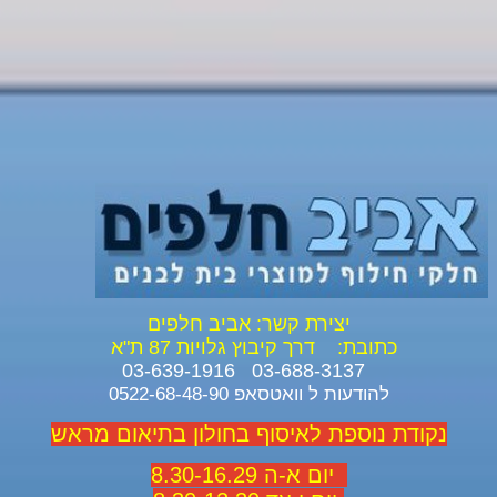
יצירת קשר: אביב חלפים
כתובת:
דרך קיבוץ גלויות 87 ת"א
03-688-3137 03-639-1916
להודעות ל וואטסאפ 0522-68-48-90
נקודת נוספת לאיסוף בחולון בתיאום מראש
יום א-ה 8.30-16.29