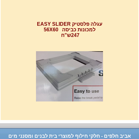
עגלה פלסטיק EASY SLIDER
למכונות כביסה 56X60
247ש"ח
רשת מתכוננת איכותי לתנורי
אפיה , עןמק 32ס"מ אורך
32נפתח עד 56ס"מ.
120שח
אביב חלפים - חלקי חילוף למוצרי בית לבנים ומסנני מים