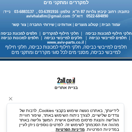
למקררים ומתקני מים
כתובת: רחוב קיבוץ גלויות 87 ת"א טלפון: 03-6391916 , 03-6883137 נייד:
0522-684890 דוא"ל:
avivhalafim@gmail.com
עמוד הבית
|
קטלוג מוצרים
|
אודותינו
|
שירותי החברה
|
צור קשר
לקי חילוף למכונות כביסה
|
חלקי חילוף למקררים
|
חלפים למכונת כביסה
חלפים למייבשי כביסה
|
חלקים למייבשי כביסה
|
חלפים למכונות כביסה
www.aviv-parts.co.il
|
חומר ניקוי גרמני למכונות כביסה
חלפים למייבשי כביסה, חלקי חילוף למכונות כביסה, חלקי חילוף
ומדיחי כלים 35שח, מקט H333
למייבשי כביסה, מסנני מים לכל סוגי מקררים ומתקני מים
בניית אתרים
לידיעתך, באתרנו נעשה שימוש בקבצי Cookies, לרבות של
מעבה למייבשי כביסה 98 ש"ח
צדדים שלישיים, לצורך ניתוח השימוש באתר, שיפור חוויית
הגלישה והצגת פרסום מותאם אישית. המשך גלישה באתר
מהווה את הסכמתך לשימוש זה. לפרטים נוספים ניתן לעיין
במדיניות הפרטיות.
מדיניות הפרטיות