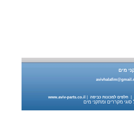
מעבה למייבשי כביסה 98 ש"ח
ני מים
עגלה מתכוננת למדיחי כלים
ותנורי אפיה 235 ש"ח
avivhalafim@gmail
|
חלפים למכונות כביסה
|
www.aviv-parts.co.il
 סוגי מקררים ומתקני מים