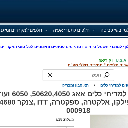
מייבשי כביסה
חלפים לתנורי אפיה
חלפים למקררים ומזגני
וף למוצרי חשמל ביתיים ו סנני מים פנימיים וחיצוניים לכל סוגי המקררים 
U.S.A
ו קוריאה
ביב חלפים " מחירים כוללי מע"מ
ים למדיחי כלים
תא סבון ומבריק
/
תא סבון ומבריק למדיחי
000918
משלוח:
28
₪