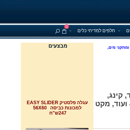
0
ם
חלפים למדיחי כלים
מבצעים
ומתקני מים,
 כלים אאג 50620,4050, 6050 ועוד, קינג,
עגלה פלסטיק EASY SLIDER
למכונות כביסה 56X60
אינדסיט, אריסטון, פילקו, אלקטרה, ספקטרה, ITT ,צנקר 4680 ועוד, מקט
247ש"ח