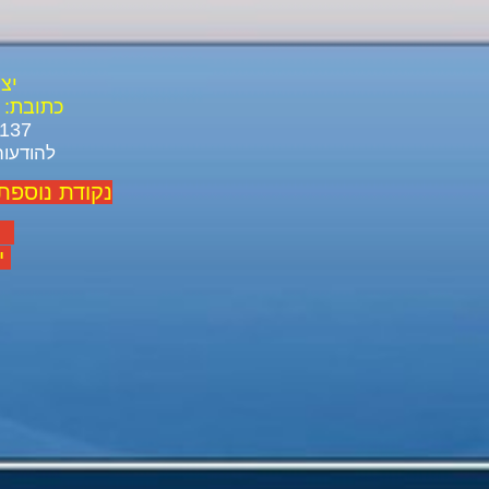
יצ
כתובת:
03-688-3137 03-639-1916
להודעות ל ו
נקודת נוספת
יום
יום