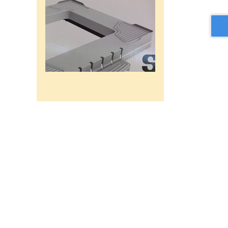
רשת מתכוננת איכותי לתנורי
אפיה , עןמק 32ס"מ אורך
32נפתח עד 56ס"מ.
120שח