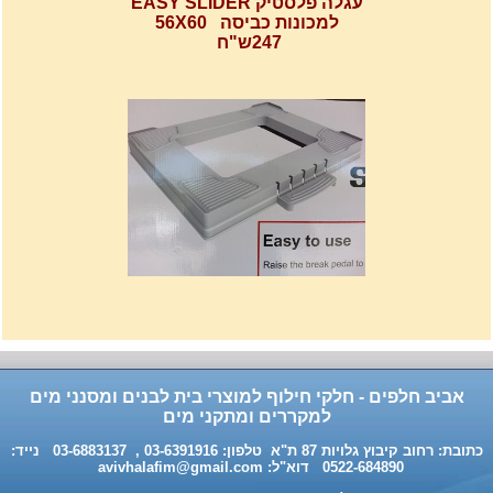
למכונות כביסה 56X60
247ש"ח
רשת מתכוננת איכותי לתנורי
אפיה , עןמק 32ס"מ אורך
32נפתח עד 56ס"מ.
120שח
אביב חלפים - חלקי חילוף למוצרי בית לבנים ומסנני מים
למקררים ומתקני מים
כתובת: רחוב קיבוץ גלויות 87 ת"א טלפון: 03-6391916 , 03-6883137 נייד:
0522-684890 דוא"ל:
avivhalafim@gmail.com