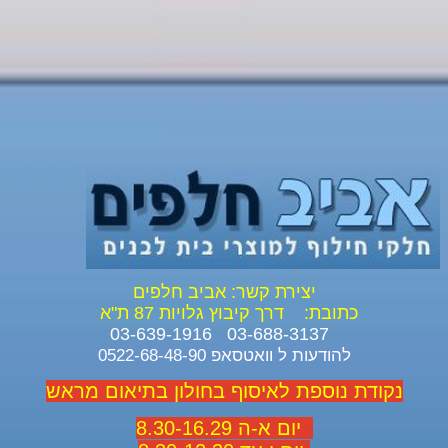
יצירת קשר: אביב חלפים
כתובת:
דרך קיבוץ גלויות 87 ת"א
03-688-3137 03-639-1916
להודעות ל וואטסאפ 0522-68-48-90
נקודת נוספת לאיסוף בחולון בתיאום מראש
יום א-ה 8.30-16.29