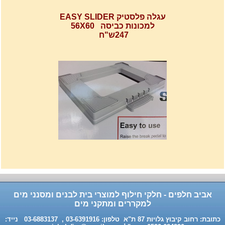
עגלה פלסטיק EASY SLIDER
למכונות כביסה 56X60
247ש"ח
רשת מתכוננת איכותי לתנורי
אפיה , עןמק 32ס"מ אורך
32נפתח עד 56ס"מ.
120שח
אביב חלפים - חלקי חילוף למוצרי בית לבנים ומסנני מים
למקררים ומתקני מים
כתובת: רחוב קיבוץ גלויות 87 ת"א טלפון: 03-6391916 , 03-6883137 נייד: