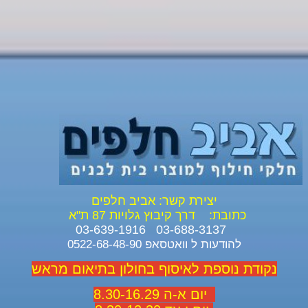
יצירת קשר: אביב חלפים
כתובת:
דרך קיבוץ גלויות 87 ת"א
03-688-3137 03-639-1916
להודעות ל וואטסאפ 0522-68-48-90
נקודת נוספת לאיסוף בחולון בתיאום מראש
יום א-ה 8.30-16.29