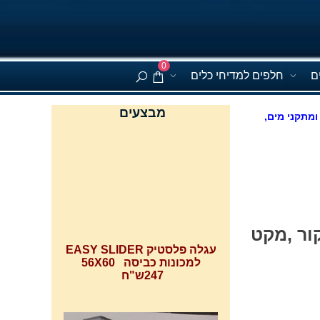
0
ם
חלפים למדיחי כלים
מבצעים
ומתקני מים,
עגלה פלסטיק EASY SLIDER
רפול AWG274 ועוד, אמקור ,מקט
למכונות כביסה 56X60
247ש"ח