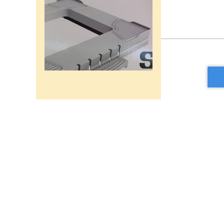
רשת מתכוננת איכותי לתנורי
אפיה , עןמק 32ס"מ אורך
32נפתח עד 56ס"מ.
120שח