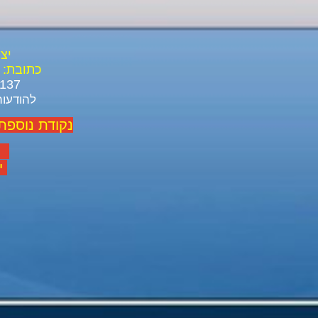
יצ
כתובת:
03-688-3137 03-639-1916
להודעות ל ו
נקודת נוספת
יום
יום