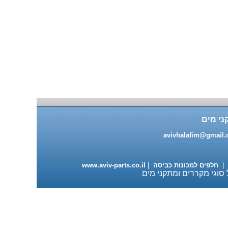
מעבה למייבשי כביסה 98 ש"ח
ני מים
עגלה מתכוננת למדיחי כלים
ותנורי אפיה 235 ש"ח
avivhalafim@gmail
|
חלפים למכונות כביסה
|
www.aviv-parts.co.il
 סוגי מקררים ומתקני מים