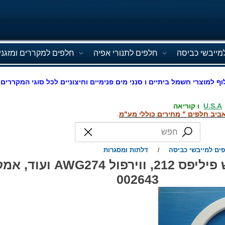
מייבשי כביסה
חלפים לתנורי אפיה
חלפים למקררים ומזגני
וף למוצרי חשמל ביתיים ו סנני מים פנימיים וחיצוניים לכל סוגי המקררים 
U.S.A
ו קוריאה
ביב חלפים " מחירים כוללי מע"מ
ים למייבשי כביסה
דלתות ומסגרות
/
מסגרת דלת מייבש פיליפס 212, ווי
002643