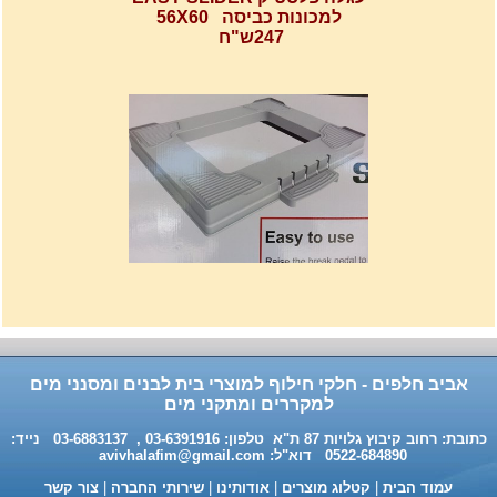
247ש"ח
רשת מתכוננת איכותי לתנורי
אפיה , עןמק 32ס"מ אורך
32נפתח עד 56ס"מ.
120שח
אביב חלפים - חלקי חילוף למוצרי בית לבנים ומסנני מים
למקררים ומתקני מים
כתובת: רחוב קיבוץ גלויות 87 ת"א טלפון: 03-6391916 , 03-6883137 נייד:
0522-684890 דוא"ל:
avivhalafim@gmail.com
עמוד הבית
|
קטלוג מוצרים
|
אודותינו
|
שירותי החברה
|
צור קשר