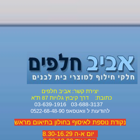
יצירת קשר: אביב חלפים
כתובת:
דרך קיבוץ גלויות 87 ת"א
03-688-3137 03-639-1916
להודעות ל וואטסאפ 0522-68-48-90
נקודת נוספת לאיסוף בחולון בתיאום מראש
יום א-ה 8.30-16.29