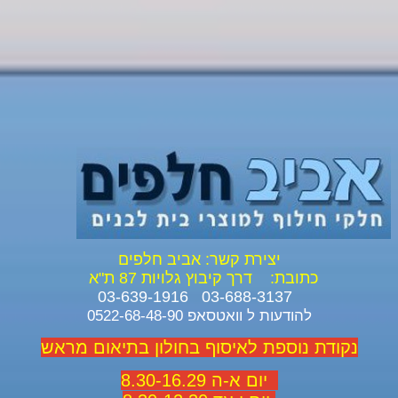
יצירת קשר: אביב חלפים
כתובת:
דרך קיבוץ גלויות 87 ת"א
03-688-3137 03-639-1916
להודעות ל וואטסאפ 0522-68-48-90
נקודת נוספת לאיסוף בחולון בתיאום מראש
יום א-ה 8.30-16.29