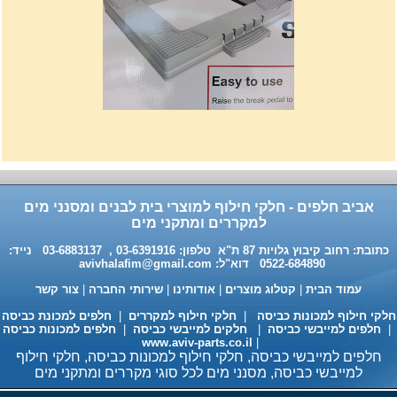
רשת מתכוננת איכותי לתנורי
אפיה , עןמק 32ס"מ אורך
32נפתח עד 56ס"מ.
120שח
אביב חלפים - חלקי חילוף למוצרי בית לבנים ומסנני מים
למקררים ומתקני מים
כתובת: רחוב קיבוץ גלויות 87 ת"א טלפון: 03-6391916 , 03-6883137 נייד:
0522-684890 דוא"ל:
avivhalafim@gmail.com
עמוד הבית
|
קטלוג מוצרים
|
אודותינו
|
שירותי החברה
|
צור קשר
לקי חילוף למכונות כביסה
|
חלקי חילוף למקררים
|
חלפים למכונת כביסה
חלפים למייבשי כביסה
|
חלקים למייבשי כביסה
|
חלפים למכונות כביסה
www.aviv-parts.co.il
|
חומר ניקוי גרמני למכונות כביסה
חלפים למייבשי כביסה, חלקי חילוף למכונות כביסה, חלקי חילוף
ומדיחי כלים 35שח, מקט H333
למייבשי כביסה, מסנני מים לכל סוגי מקררים ומתקני מים