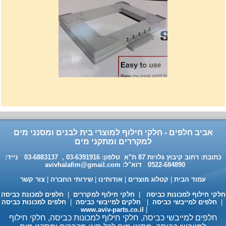
רשת מתכוננת איכותי לתנורי
אפיה , עןמק 32ס"מ אורך
32נפתח עד 56ס"מ.
120שח
אביב חלפים - חלקי חילוף למוצרי בית לבנים ומסנני מים
למקררים ומתקני מים
כתובת: רחוב קיבוץ גלויות 87 ת"א טלפון: 03-6391916 , 03-6883137 נייד:
0522-684890 דוא"ל:
avivhalafim@gmail.com
עמוד הבית
|
קטלוג מוצרים
|
אודותינו
|
שירותי החברה
|
צור קשר
לקי חילוף למכונות כביסה
|
חלקי חילוף למקררים
|
חלפים למכונת כביסה
חלפים למייבשי כביסה
|
חלקים למייבשי כביסה
|
חלפים למכונות כביסה
www.aviv-parts.co.il
|
חלפים למייבשי כביסה, חלקי חילוף למכונות כביסה, חלקי חילוף
חומר ניקוי גרמני למכונות כביסה