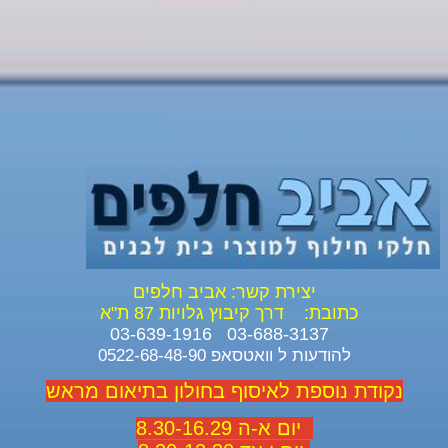
יצירת קשר: אביב חלפים
כתובת:
דרך קיבוץ גלויות 87 ת"א
03-688-3137 03-639-1916
להודעות ל וואטסאפ 0522-68-48-90
נקודת נוספת לאיסוף בחולון בתיאום מראש
יום א-ה 8.30-16.29