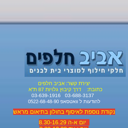
יצירת קשר: אביב חלפים
כתובת:
דרך קיבוץ גלויות 87 ת"א
03-688-3137 03-639-1916
להודעות ל וואטסאפ 0522-68-48-90
נקודת נוספת לאיסוף בחולון בתיאום מראש
יום א-ה 8.30-16.29