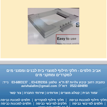
רשת מתכוננת איכותי לתנורי
אפיה , עןמק 32ס"מ אורך
32נפתח עד 56ס"מ.
120שח
אביב חלפים - חלקי חילוף למוצרי בית לבנים ומסנני מים
למקררים ומתקני מים
כתובת: רחוב קיבוץ גלויות 87 ת"א טלפון: 03-6391916 , 03-6883137 נייד:
0522-684890 דוא"ל:
avivhalafim@gmail.com
עמוד הבית
|
קטלוג מוצרים
|
אודותינו
|
שירותי החברה
|
צור קשר
לקי חילוף למכונות כביסה
|
חלקי חילוף למקררים
|
חלפים למכונת כביסה
חלפים למייבשי כביסה
|
חלקים למייבשי כביסה
|
חלפים למכונות כביסה