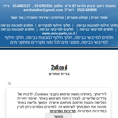
כתובת: רחוב קיבוץ גלויות 87 ת"א טלפון: 03-6391916 , 03-6883137 נייד:
0522-684890 דוא"ל:
avivhalafim@gmail.com
עמוד הבית
|
קטלוג מוצרים
|
אודותינו
|
שירותי החברה
|
צור קשר
לקי חילוף למכונות כביסה
|
חלקי חילוף למקררים
|
חלפים למכונת כביסה
חלפים למייבשי כביסה
|
חלקים למייבשי כביסה
|
חלפים למכונות כביסה
www.aviv-parts.co.il
|
חומר ניקוי גרמני למכונות כביסה
חלפים למייבשי כביסה, חלקי חילוף למכונות כביסה, חלקי חילוף
ומדיחי כלים 35שח, מקט H333
למייבשי כביסה, מסנני מים לכל סוגי מקררים ומתקני מים
בניית אתרים
לידיעתך, באתרנו נעשה שימוש בקבצי Cookies, לרבות של
צדדים שלישיים, לצורך ניתוח השימוש באתר, שיפור חוויית
מעבה למייבשי כביסה 98 ש"ח
הגלישה והצגת פרסום מותאם אישית. המשך גלישה באתר
מהווה את הסכמתך לשימוש זה. לפרטים נוספים ניתן לעיין
במדיניות הפרטיות.
מדיניות הפרטיות
מאשר
עגלה מתכוננת למדיחי כלים