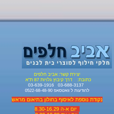
יצירת קשר: אביב חלפים
כתובת:
דרך קיבוץ גלויות 87 ת"א
03-688-3137 03-639-1916
להודעות ל וואטסאפ 0522-68-48-90
נקודת נוספת לאיסוף בחולון בתיאום מראש
יום א-ה 8.30-16.29