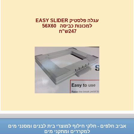
עגלה פלסטיק EASY SLIDER
למכונות כביסה 56X60
247ש"ח
רשת מתכוננת איכותי לתנורי
אפיה , עןמק 32ס"מ אורך
32נפתח עד 56ס"מ.
120שח
אביב חלפים - חלקי חילוף למוצרי בית לבנים ומסנני מים
למקררים ומתקני מים