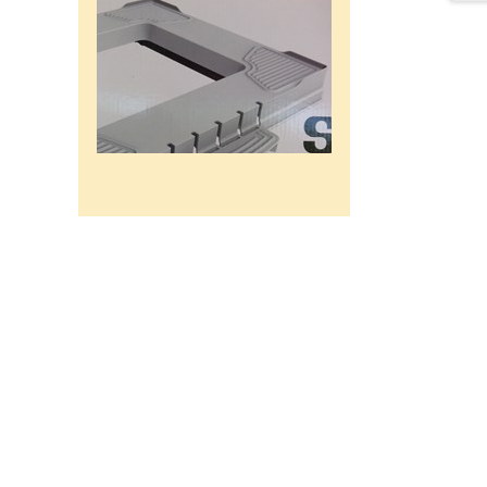
רשת מתכוננת איכותי לתנורי
אפיה , עןמק 32ס"מ אורך
32נפתח עד 56ס"מ.
120שח