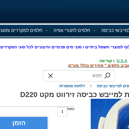
מייבשי כביסה
חלפים לתנורי אפיה
חלפים למקררים ומזגני
וף למוצרי חשמל ביתיים ו סנני מים פנימיים וחיצוניים לכל סוגי המקררים 
U.S.A
ו קוריאה
ביב חלפים " מחירים כוללי מע"מ
ים למייבשי כביסה
דלתות ומסגרות
/
 למייבש כביסה זירווט מקט D220
כמות
הזמן