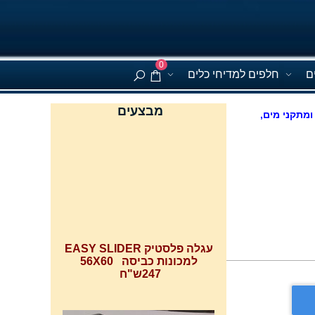
0
ם
חלפים למדיחי כלים
מבצעים
ומתקני מים,
עגלה פלסטיק EASY SLIDER
למכונות כביסה 56X60
247ש"ח