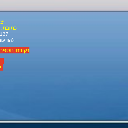
יצ
כתובת:
03-688-3137 03-639-1916
להודעות ל ו
נקודת נוספת
יום
יום