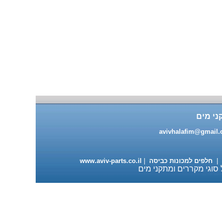
מעבה למייבשי כביסה 98 ש"ח
ני מים
עגלה מתכוננת למדיחי כלים
ותנורי אפיה 235 ש"ח
avivhalafim@gmail
|
חלפים למכונות כביסה
|
www.aviv-parts.co.il
 סוגי מקררים ומתקני מים