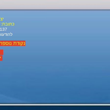
יצ
כתובת:
03-688-3137 03-639-1916
להודעות ל ו
נקודת נוספת
יום
יום