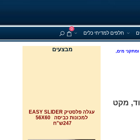
0
ם
חלפים למדיחי כלים
מבצעים
ומתקני מים,
1056J למכונת כביסה לנקו LW-652T ועוד, מקט
עגלה פלסטיק EASY SLIDER
למכונות כביסה 56X60
247ש"ח