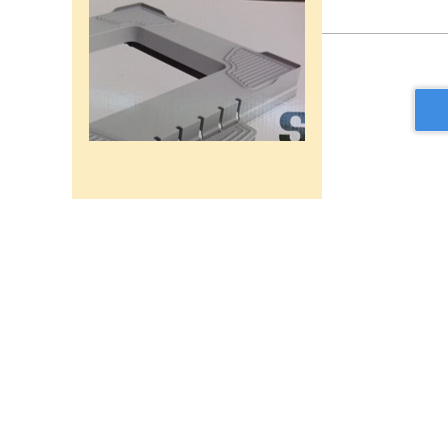
רשת מתכוננת איכותי לתנורי
אפיה , עןמק 32ס"מ אורך
32נפתח עד 56ס"מ.
120שח