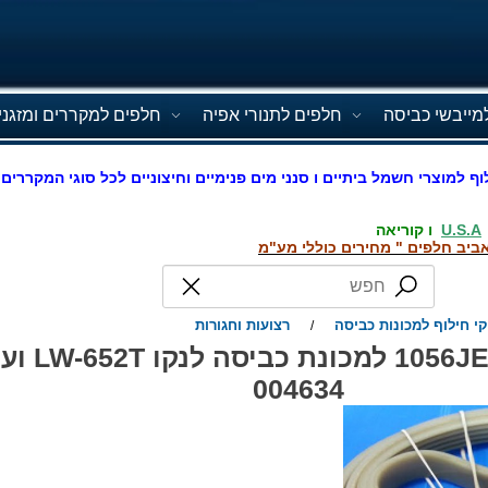
מייבשי כביסה
חלפים לתנורי אפיה
חלפים למקררים ומזגני
וף למוצרי חשמל ביתיים ו סנני מים פנימיים וחיצוניים לכל סוגי המקררים 
U.S.A
ו קוריאה
ביב חלפים " מחירים כוללי מע"מ
י חילוף למכונות כביסה
רצועות וחגורות
/
רצועה אלסטית EL
004634