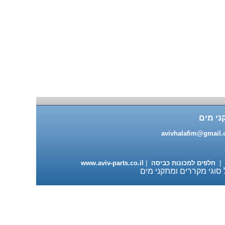
מעבה למייבשי כביסה 98 ש"ח
ני מים
עגלה מתכוננת למדיחי כלים
ותנורי אפיה 235 ש"ח
avivhalafim@gmail
|
חלפים למכונות כביסה
|
www.aviv-parts.co.il
 סוגי מקררים ומתקני מים