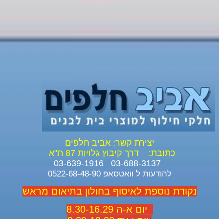
יצירת קשר: אביב חלפים
כתובת:
דרך קיבוץ גלויות 87 ת"א
03-688-3137 03-639-1916
להודעות ל וואטסאפ 0522-68-48-90
נקודת נוספת לאיסוף בחולון בתיאום מראש
יום א-ה 8.30-16.29