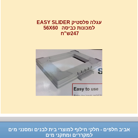
עגלה פלסטיק EASY SLIDER
למכונות כביסה 56X60
247ש"ח
רשת מתכוננת איכותי לתנורי
אפיה , עןמק 32ס"מ אורך
32נפתח עד 56ס"מ.
120שח
אביב חלפים - חלקי חילוף למוצרי בית לבנים ומסנני מים
למקררים ומתקני מים