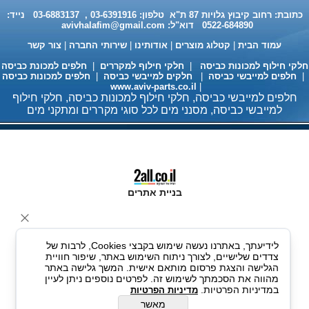
כתובת: רחוב קיבוץ גלויות 87 ת"א טלפון: 03-6391916 , 03-6883137 נייד:
0522-684890 דוא"ל:
avivhalafim@gmail.com
עמוד הבית
|
קטלוג מוצרים
|
אודותינו
|
שירותי החברה
|
צור קשר
לקי חילוף למכונות כביסה
|
חלקי חילוף למקררים
|
חלפים למכונת כביסה
חלפים למייבשי כביסה
|
חלקים למייבשי כביסה
|
חלפים למכונות כביסה
www.aviv-parts.co.il
|
חלפים למייבשי כביסה, חלקי חילוף למכונות כביסה, חלקי חילוף
חומר ניקוי גרמני למכונות כביסה
למייבשי כביסה, מסנני מים לכל סוגי מקררים ומתקני מים
ומדיחי כלים 35שח, מקט H333
בניית אתרים
לידיעתך, באתרנו נעשה שימוש בקבצי Cookies, לרבות של
צדדים שלישיים, לצורך ניתוח השימוש באתר, שיפור חוויית
הגלישה והצגת פרסום מותאם אישית. המשך גלישה באתר
מעבה למייבשי כביסה 98 ש"ח
מהווה את הסכמתך לשימוש זה. לפרטים נוספים ניתן לעיין
במדיניות הפרטיות.
מדיניות הפרטיות
מאשר