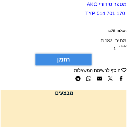
ספר סידורי AKO
TYP 514 7
שלוח:
28
₪
חיר:
187
₪
מות
הזמן
הוסף לרשימת המשאלות
מבצעים