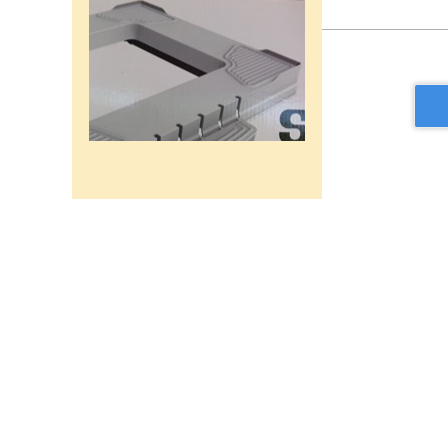
רשת מתכוננת איכותי לתנורי
אפיה , עןמק 32ס"מ אורך
32נפתח עד 56ס"מ.
120שח