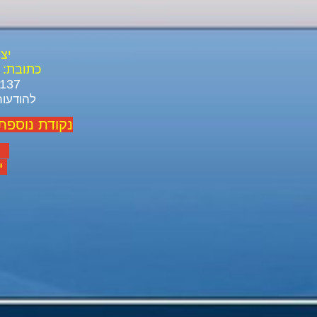
יצ
כתובת:
03-688-3137 03-639-1916
להודעות ל ו
נקודת נוספת
יום
יום