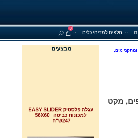
0
ם
חלפים למדיחי כלים
מבצעים
ומתקני מים,
FD6KS ודגמים נוספים, מקט
עגלה פלסטיק EASY SLIDER
למכונות כביסה 56X60
247ש"ח