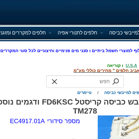
מייבשי כביסה
חלפים לתנורי אפיה
חלפים למקררים ומזגני
וף למוצרי חשמל ביתיים ו סנני מים פנימיים וחיצוניים לכל סוגי המקררים 
U.S.A
ו קוריאה
ביב חלפים " מחירים כוללי מע"מ
ים למייבשי כביסה
טיימרים
/
טיימר משופץ למייבש כביסה קריסטל C
TM278
מספר סידורי
EC4917.01A