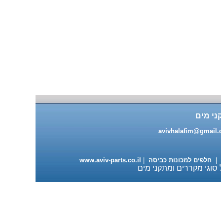
מעבה למייבשי כביסה 98 ש"ח
ני מים
עגלה מתכוננת למדיחי כלים
ותנורי אפיה 235 ש"ח
avivhalafim@gmail
|
חלפים למכונות כביסה
|
www.aviv-parts.co.il
 סוגי מקררים ומתקני מים