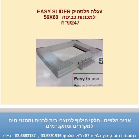
עגלה פלסטיק EASY SLIDER
למכונות כביסה 56X60
247ש"ח
רשת מתכוננת איכותי לתנורי
אפיה , עןמק 32ס"מ אורך
32נפתח עד 56ס"מ.
120שח
אביב חלפים - חלקי חילוף למוצרי בית לבנים ומסנני מים
למקררים ומתקני מים
כתובת: רחוב קיבוץ גלויות 87 ת"א טלפון: 03-6391916 , 03-6883137 נייד: