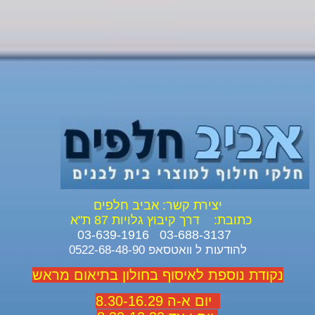
יצירת קשר: אביב חלפים
כתובת:
דרך קיבוץ גלויות 87 ת"א
03-688-3137 03-639-1916
להודעות ל וואטסאפ 0522-68-48-90
נקודת נוספת לאיסוף בחולון בתיאום מראש
יום א-ה 8.30-16.29