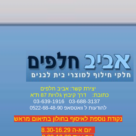
יצירת קשר: אביב חלפים
כתובת:
דרך קיבוץ גלויות 87 ת"א
03-688-3137 03-639-1916
להודעות ל וואטסאפ 0522-68-48-90
נקודת נוספת לאיסוף בחולון בתיאום מראש
יום א-ה 8.30-16.29