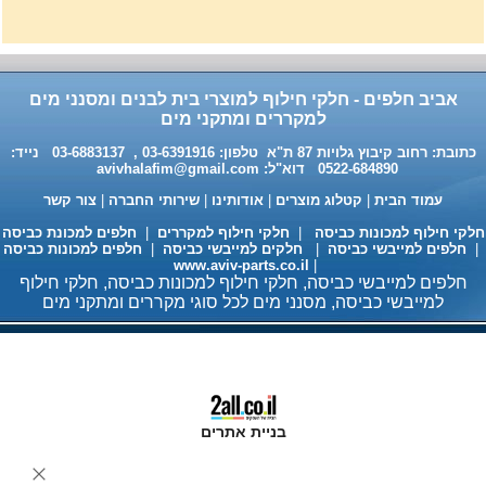
אפיה , עןמק 32ס"מ אורך
32נפתח עד 56ס"מ.
120שח
אביב חלפים - חלקי חילוף למוצרי בית לבנים ומסנני מים
למקררים ומתקני מים
כתובת: רחוב קיבוץ גלויות 87 ת"א טלפון: 03-6391916 , 03-6883137 נייד:
0522-684890 דוא"ל:
avivhalafim@gmail.com
עמוד הבית
|
קטלוג מוצרים
|
אודותינו
|
שירותי החברה
|
צור קשר
לקי חילוף למכונות כביסה
|
חלקי חילוף למקררים
|
חלפים למכונת כביסה
חלפים למייבשי כביסה
|
חלקים למייבשי כביסה
|
חלפים למכונות כביסה
www.aviv-parts.co.il
|
חומר ניקוי גרמני למכונות כביסה
חלפים למייבשי כביסה, חלקי חילוף למכונות כביסה, חלקי חילוף
ומדיחי כלים 35שח, מקט H333
למייבשי כביסה, מסנני מים לכל סוגי מקררים ומתקני מים
בניית אתרים