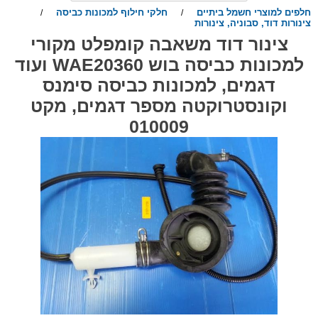
חלפים למוצרי חשמל ביתיים
חלקי חילוף למכונות כביסה
/
/
צינורות דוד, סבוניה, צינורות
צינור דוד משאבה קומפלט מקורי
למכונות כביסה בוש WAE20360 ועוד
דגמים, למכונות כביסה סימנס
וקונסטרוקטה מספר דגמים, מקט
010009