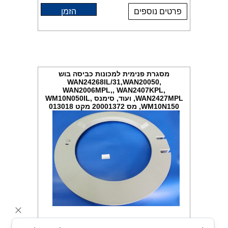
פרטים נוספים
הזמן
מסגרת פנימית למכונות כביסה בוש
WAN24268IL/31,WAN20050,
WAN2006MPL,, WAN2407KPL,
WAN2427MPL, ועוד, סימנס WM10N050IL,
WM10N150, מס 20001372 מקט 013018