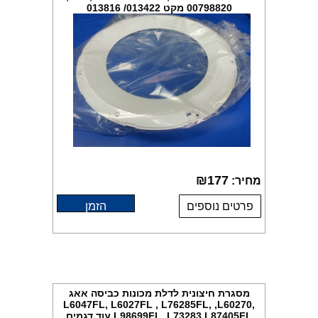
00798820 מקט 013422/ 013816
₪
177
מחיר:
פרטים נוספים
הזמן
מסגרת חיצונית לדלת מכונות כביסה אאג
L6047FL, L6027FL , L76285FL, ,L60270,
L98699FL, L73283 L87405FL עוד דגמים