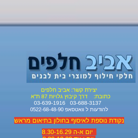
יצירת קשר: אביב חלפים
כתובת:
דרך קיבוץ גלויות 87 ת"א
03-688-3137 03-639-1916
להודעות ל וואטסאפ 0522-68-48-90
נקודת נוספת לאיסוף בחולון בתיאום מראש
יום א-ה 8.30-16.29