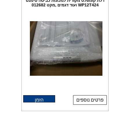
דלת קומפלט מקורית למכונות כביסה סימנס
WP12T424 ועוד דגמים ,מקט 012682
פרטים נוספים
הזמן