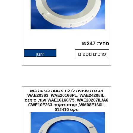
₪
247
מחיר:
פרטים נוספים
הזמן
מסגרת פנימית לדלת מכונות כביסה בוש
WAE20363, WAE20166PL, WAE24208IL,
WAE16166/75, WAE20207IL/A6 ועוד, סימנס
WM08E166IL, קונסטרוקטה CWF10E263
מקט 012410