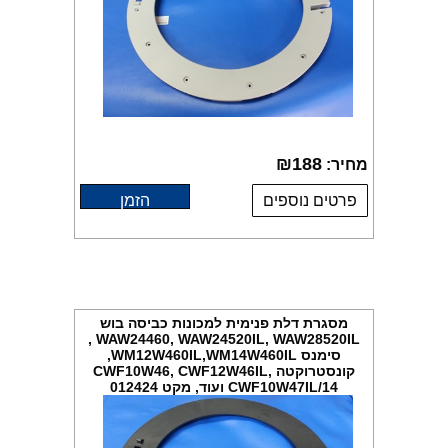
₪
188
מחיר:
פרטים נוספים
הזמן
מסגרת דלת פנימית למכונות כביסה בוש
WAW24460, WAW24520IL, WAW28520IL ,
סימנס WM12W460IL,WM14W460IL,
קונסטרוקטה CWF10W46, CWF12W46IL,
CWF10W47IL/14 ועוד, מקט 012424