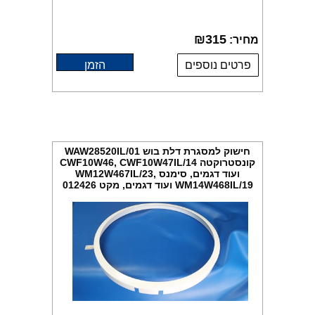
₪
315
מחיר:
פרטים נוספים
הזמן
חישוק למסגרת דלת בוש WAW28520IL/01
קונסטרוקטה CWF10W46, CWF10W47IL/14
ועוד דגמים, סימנס WM12W467IL/23,
WM14W468IL/19 ועוד דגמים, מקט 012426