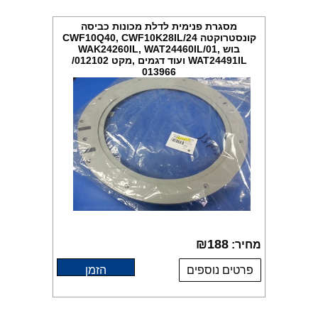
מסגרת פנימית לדלת מכונות כביסה
קונסטרוקטה CWF10Q40, CWF10K28IL/24
בוש WAK24260IL, WAT24460IL/01,
WAT24491IL ועוד דגמים ,מקט 012102/
013966
₪
188
מחיר:
פרטים נוספים
הזמן