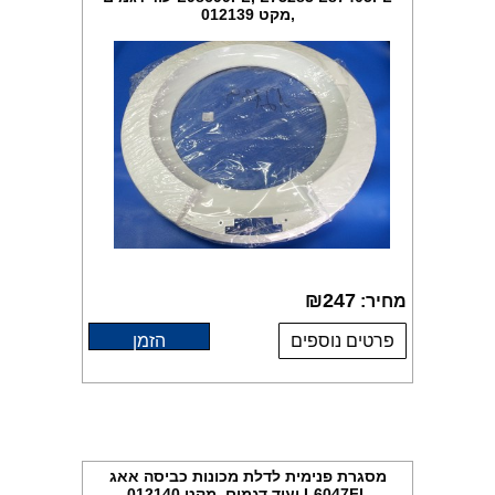
,מקט 012139
₪
247
מחיר:
פרטים נוספים
הזמן
מסגרת פנימית לדלת מכונות כביסה אאג
L6047FL ועוד דגמים ,מקט 012140