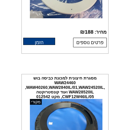
₪
188
מחיר:
פרטים נוספים
הזמן
מסגרת חיצונית למכונת כביסה בוש
WAW24460
,WAW40260,WAW2840IL/01,WAW24520IL,
WAW28520IL ועוד קונסטרוקטה
CWF12W46IL/05, מקט 012542
מקורי