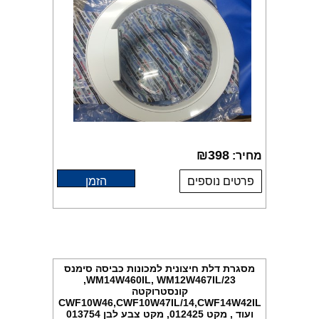
₪
398
מחיר:
פרטים נוספים
הזמן
מסגרת דלת חיצונית למכונות כביסה סימנס
WM14W460IL, WM12W467IL/23,
קונסטרוקטה
CWF10W46,CWF10W47IL/14,CWF14W42IL
ועוד , מקט 012425, מקט צבע לבן 013754